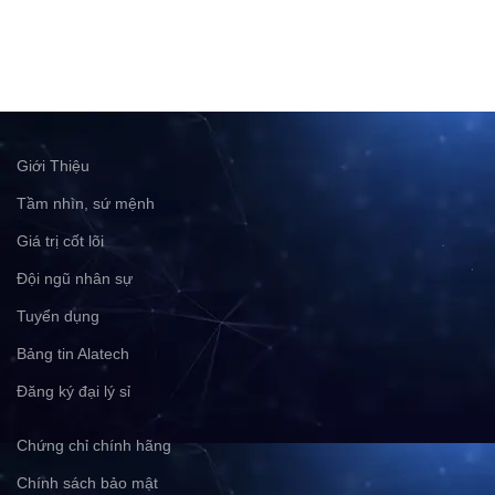
Giới Thiệu
Tầm nhìn, sứ mệnh
Giá trị cốt lõi
Đội ngũ nhân sự
Tuyển dụng
Bảng tin Alatech
Đăng ký đại lý sỉ
Chứng chỉ chính hãng
Chính sách bảo mật