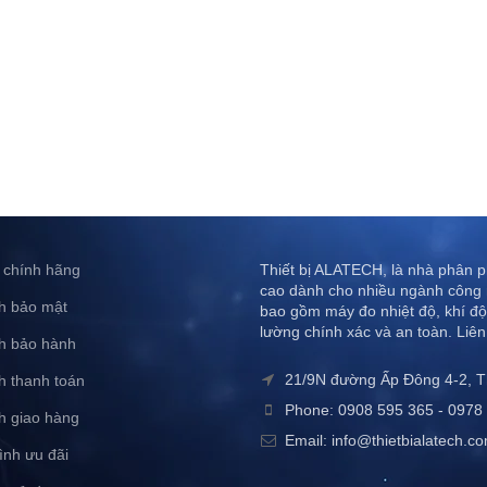
 chính hãng
Thiết bị ALATECH, là nhà phân ph
cao dành cho nhiều ngành công 
h bảo mật
bao gồm máy đo nhiệt độ, khí độ
lường chính xác và an toàn. Liên
h bảo hành
21/9N đường Ấp Đông 4-2, 
h thanh toán
Phone: 0908 595 365 - 0978 
h giao hàng
Email: info@thietbialatech.c
ình ưu đãi