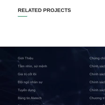
RELATED PROJECTS
Giới Thiệu
Chứng chỉ
Tầm nhìn, sứ mệnh
Chính sác
Giá trị cốt lõi
Chính sác
Đội ngũ nhân sự
Chính sác
Tuyển dụng
Chính sác
Bảng tin Alatech
Chương tr