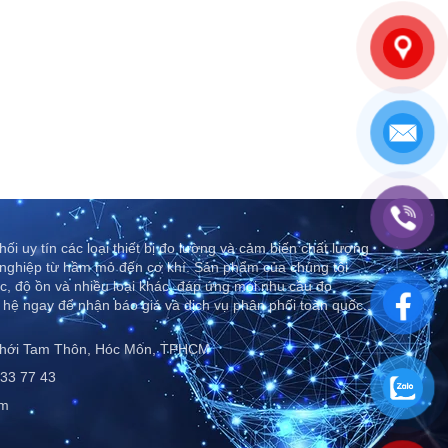
ối uy tín các loại thiết bị đo lường và cảm biến chất lượng
nghiệp từ hầm mỏ đến cơ khí. Sản phẩm của chúng tôi
c, độ ồn và nhiều loại khác, đáp ứng mọi nhu cầu đo
 hệ ngay để nhận báo giá và dịch vụ phân phối toàn quốc..
Thới Tam Thôn, Hóc Môn, TPHCM
33 77 43
om