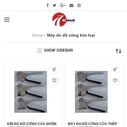
Home
Máy đo độ cứng kim loại
SHOW SIDEBAR
KÌM ĐO ĐỘ CỨNG CỦA NHÔM
MÁY ĐO ĐỘ CỨNG CỦA THÉP