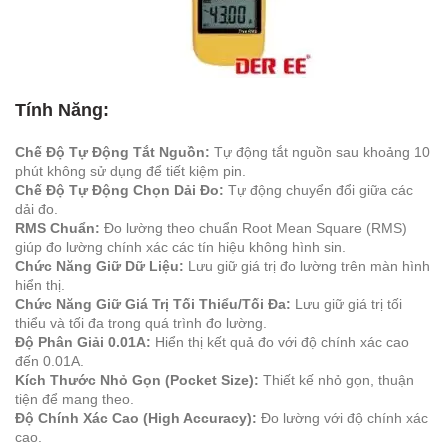
Tính Năng:
Chế Độ Tự Động Tắt Nguồn:
Tự động tắt nguồn sau khoảng 10
phút không sử dụng để tiết kiệm pin.
Chế Độ Tự Động Chọn Dải Đo:
Tự động chuyển đổi giữa các
dải đo.
RMS Chuẩn:
Đo lường theo chuẩn Root Mean Square (RMS)
giúp đo lường chính xác các tín hiệu không hình sin.
Chức Năng Giữ Dữ Liệu:
Lưu giữ giá trị đo lường trên màn hình
hiển thị.
Chức Năng Giữ Giá Trị Tối Thiểu/Tối Đa:
Lưu giữ giá trị tối
thiểu và tối đa trong quá trình đo lường.
Độ Phân Giải 0.01A:
Hiển thị kết quả đo với độ chính xác cao
đến 0.01A.
Kích Thước Nhỏ Gọn (Pocket Size):
Thiết kế nhỏ gọn, thuận
tiện để mang theo.
Độ Chính Xác Cao (High Accuracy):
Đo lường với độ chính xác
cao.