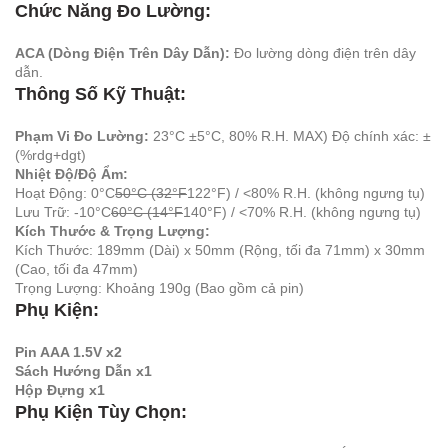
Chức Năng Đo Lường:
ACA (Dòng Điện Trên Dây Dẫn):
Đo lường dòng điện trên dây
dẫn.
Thông Số Kỹ Thuật:
Phạm Vi Đo Lường:
23°C ±5°C, 80% R.H. MAX) Độ chính xác: ±
(%rdg+dgt)
Nhiệt Độ/Độ Ẩm:
Hoạt Động: 0°C
50°C (32°F
122°F) / <80% R.H. (không ngưng tụ)
Lưu Trữ: -10°C
60°C (14°F
140°F) / <70% R.H. (không ngưng tụ)
Kích Thước & Trọng Lượng:
Kích Thước: 189mm (Dài) x 50mm (Rộng, tối đa 71mm) x 30mm
(Cao, tối đa 47mm)
Trọng Lượng: Khoảng 190g (Bao gồm cả pin)
Phụ Kiện:
Pin AAA 1.5V x2
Sách Hướng Dẫn x1
Hộp Đựng x1
Phụ Kiện Tùy Chọn: