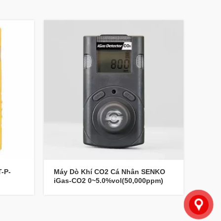
-P-
Máy Dò Khí CO2 Cá Nhân SENKO
Máy 
iGas-CO2 0~5.0%vol(50,000ppm)
NH3 