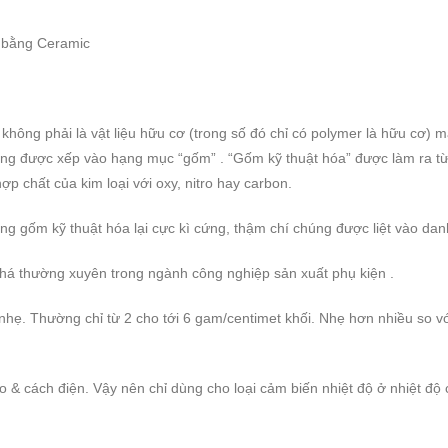
m bằng Ceramic
 không phải là vật liệu hữu cơ (trong số đó chỉ có polymer là hữu cơ) 
cũng được xếp vào hạng mục “gốm” . “Gốm kỹ thuật hóa” được làm ra từ
p chất của kim loại với oxy, nitro hay carbon.
g gốm kỹ thuật hóa lại cực kì cứng, thậm chí chúng được liệt vào danh
há thường xuyên trong ngành công nghiệp sản xuất phụ kiện .
nhẹ. Thường chỉ từ 2 cho tới 6 gam/centimet khối. Nhẹ hơn nhiều so vớ
o & cách điện. Vậy nên chỉ dùng cho loại cảm biến nhiệt độ ở nhiệt đ