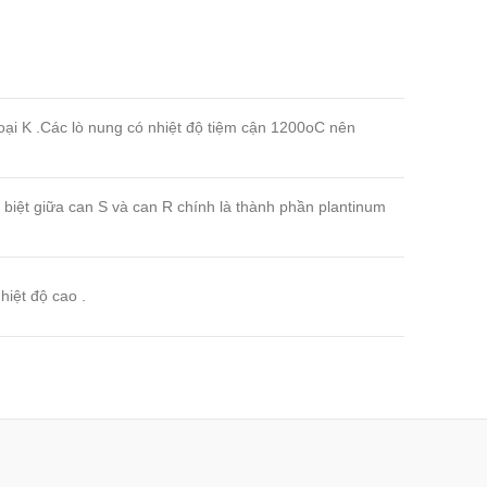
oại K .Các lò nung có nhiệt độ tiệm cận 1200oC nên
 biệt giữa can S và can R chính là thành phần plantinum
hiệt độ cao .