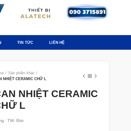
N
TIN TỨC
LIÊN HỆ
me
Sản phẩm khác
N NHIỆT CERAMIC CHỮ L
AN NHIỆT CERAMIC
CHỮ L
ng : TW- Đức