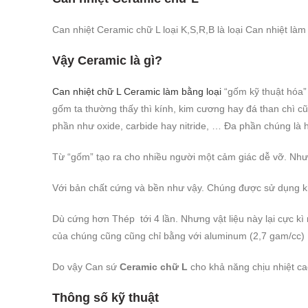
Can nhiệt Ceramic chữ L loại K,S,R,B là loại Can nhiệt là
Vậy
Ceramic
là gì?
Can nhiệt chữ L Ceramic
làm bằng loại
“gốm kỹ thuật hóa”
gốm ta thường thấy thì kính, kim cương hay đá than chì 
phần như oxide, carbide hay nitride, … Đa phần chúng là hợ
Từ “gốm” tạo ra cho nhiều người một cảm giác dễ vỡ. Nhưn
Với bản chất cứng và bền như vậy. Chúng được sử dụng k
Dù cứng hơn Thép tới 4 lần. Nhưng vật liệu này lại cực kì 
của chúng cũng cũng chỉ bằng với aluminum (2,7 gam/cc)
Do vậy Can sứ
Ceramic chữ L
cho khả năng chịu nhiệt ca
Thông số kỹ thuật