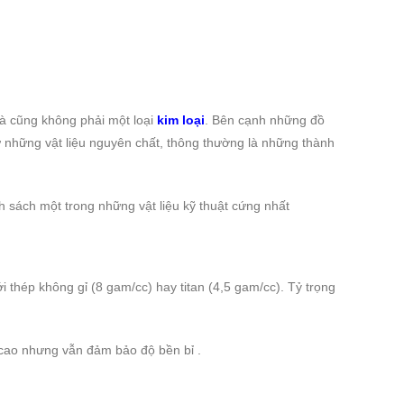
mà cũng không phải một loại
kim loại
. Bên cạnh những đồ
 những vật liệu nguyên chất, thông thường là những thành
 sách một trong những vật liệu kỹ thuật cứng nhất
i thép không gỉ (8 gam/cc) hay titan (4,5 gam/cc). Tỷ trọng
ộ cao nhưng vẫn đảm bảo độ bền bỉ .