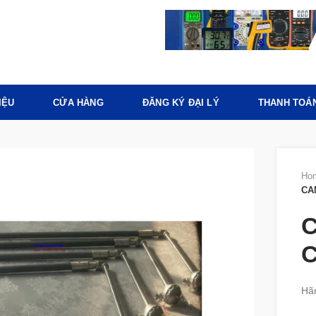
IỆU
CỬA HÀNG
ĐĂNG KÝ ĐẠI LÝ
THANH TOÁ
Ho
CA
C
Hã