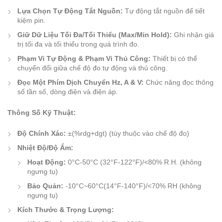
Lựa Chọn Tự Động Tắt Nguồn:
Tự động tắt nguồn để tiết
kiệm pin.
Giữ Dữ Liệu Tối Đa/Tối Thiểu (Max/Min Hold):
Ghi nhận giá
trị tối đa và tối thiểu trong quá trình đo.
Phạm Vi Tự Động & Phạm Vi Thủ Công:
Thiết bị có thể
chuyển đổi giữa chế độ đo tự động và thủ công.
Đọc Một Phím Dịch Chuyển Hz, A & V:
Chức năng đọc thông
số tần số, dòng điện và điện áp.
Thông Số Kỹ Thuật:
Độ Chính Xác:
±(%rdg+dgt) (tùy thuộc vào chế độ đo)
Nhiệt Độ/Độ Ẩm:
Hoạt Động:
0°C-50°C (32°F-122°F)/<80% R.H. (không
ngưng tụ)
Bảo Quản:
-10°C~60°C(14°F-140°F)/<70% RH (không
ngưng tụ)
Kích Thước & Trọng Lượng: