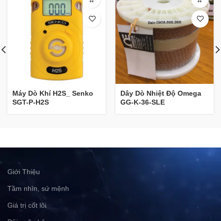
Dây Dò Nhiệt Độ Omega
Máy Dò Khí H2S_ Senko
GG-K-36-SLE
SGT-P-H2S
Giới Thiệu
Tầm nhìn, sứ mệnh
Giá trị cốt lõi