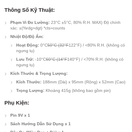
Thông Số Kỹ Thuật:
Phạm Vi Đo Lường:
23°C ±5°C, 80% R.H. MAX) Độ chính
xác: ±(%rdg+dgt) *cts=counts
Nhiệt Độ/Độ Ẩm:
Hoạt Động:
0°C
50°C (32°F
122°F) / <80% R.H. (không có
ngưng tụ)
Lưu Trữ:
-10°C
60°C (14°F
140°F) / <70% R.H. (không có
ngưng tụ)
Kích Thước & Trọng Lượng:
Kích Thước:
188mm (Dài) x 95mm (Rộng) x 52mm (Cao)
Trọng Lượng:
Khoảng 415g (không bao gồm pin)
Phụ Kiện:
Pin 9V x 1
Sách Hướng Dẫn Sử Dụng x 1