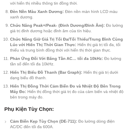
với hiển thị nhiều thông tin đồng thời.
Đèn Nền Màu Xanh Dương:
Đèn nền màn hình LCD màu
xanh dương.
Chức Năng Peak+/Peak- (Đỉnh Dương/Đỉnh Âm):
Đo lường
giá trị đỉnh dương hoặc đỉnh âm của tín hiệu.
Chức Năng Giữ Giá Trị Tối Đa/Tối Thiểu/Trung Bình Cùng
Lúc với Hiển Thị Thời Gian Thực:
Hiển thị giá trị tối đa, tối
thiểu và trung bình đồng thời với hiển thị thời gian thực.
Phản Ứng Đối Với Băng Tần AC… tối đa 10kHz:
Đo lường
tần số đến tối đa 10kHz.
Hiển Thị Biểu Đồ Thanh (Bar Graph):
Hiển thị giá trị dưới
dạng biểu đồ thanh.
Hiển Thị Đồng Thời Cảm Biến Đo và Nhiệt Độ Bên Trong
Máy Đo:
Hiển thị đồng thời giá trị đo của cảm biến và nhiệt độ
bên trong máy đo.
Phụ Kiện Tùy Chọn:
Cảm Biến Kẹp Tùy Chọn (DE-711):
Đo lường dòng điện
AC/DC đến tối đa 600A.