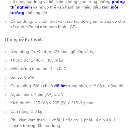
dễ dàng sử dụng và tiết kiệm không gian trong những
phòng
thí nghiệm
và nó có thể vận hành tại nhiều điều kiện
môi
trường
khắc nghiệt.
Dễ sử dụng: Chỉ cần một vài thao tác đơn giản rồi sau đó chờ
kết quả hiển thị trên màn hình LCD.
Thông số kỹ thuật:
Ứng dụng đo: Đo được 24 loại ngũ cốc và hạt
Thước đo: 1- 40% ( tùy mẫu)
Môi trường thao tác: 0 – 40oC
Sai số: 0,5%
Chức năng: Điều chỉnh
độ ẩm
trung bình, chế độ tự động tắt
Nguồn điện: 4 pin (AA) 1,5 V
Kích thước: 125 (W) x 205 (D) x 215 (H) mm
Cân nặng: 1,3 kg
Phụ kiện kèm theo : 1 chổi, 1 cốc đo, 1 phễu, 4 pin AA, 1
quyển hướng dẫn sử dụng