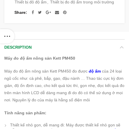
Thiết bị đô độ ẩm
,
Thiết bị đo độ ẩm trong môi trường
Share
DESCRIPTION
Máy đo độ ẩm nông sản Kett PM450
Máy đo độ ẩm nông sản Kett PM450 đo được
độ ẩm
của 24 loại
ngũ cốc như: cà phê, bắp, gạo, đậu nành … Thao tác cực kỳ đơn
giản, độ ổn định cao, cho kết quả tức thì, gọn nhẹ, đọc kết quả đo
trên màn hình LCD dễ dàng mang đi do đó có thể sử dụng ở mọi
nơi. Nguyên lý đo của máy là hằng số điện môi
Tính năng sản phẩm:
Thiết kế nhỏ gọn, dễ mang đi: Máy được thiết kế nhỏ gọn sẽ