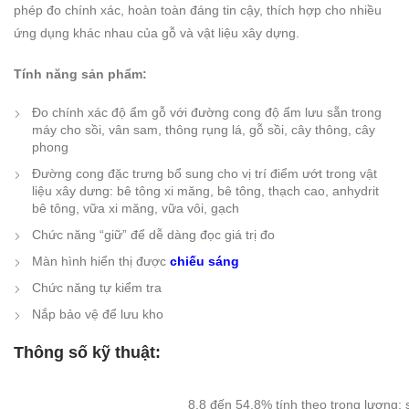
phép đo chính xác, hoàn toàn đáng tin cậy, thích hợp cho nhiều
ứng dụng khác nhau của gỗ và vật liệu xây dựng.
Tính năng sản phẩm:
Đo chính xác độ ẩm gỗ với đường cong độ ẩm lưu sẵn trong
máy cho sồi, vân sam, thông rụng lá, gỗ sồi, cây thông, cây
phong
Đường cong đặc trưng bổ sung cho vị trí điểm ướt trong vật
liệu xây dưng: bê tông xi măng, bê tông, thạch cao, anhydrit
bê tông, vữa xi măng, vữa vôi, gạch
Chức năng “giữ” để dễ dàng đọc giá trị đo
Màn hình hiển thị được
chiếu sáng
Chức năng tự kiểm tra
Nắp bảo vệ để lưu kho
Thông số kỹ thuật:
8,8 đến 54,8% tính theo trọng lượng; 