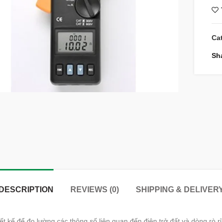
Ca
Sh
DESCRIPTION
REVIEWS (0)
SHIPPING & DELIVER
t kế để đo lường các thông số liên quan đến điện trở đất và dòng rò r