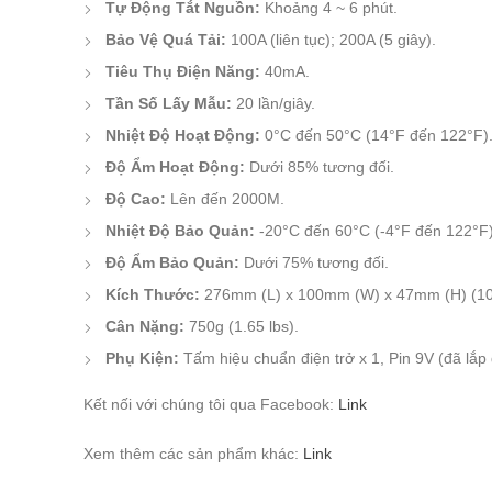
Tự Động Tắt Nguồn:
Khoảng 4 ~ 6 phút.
Bảo Vệ Quá Tải:
100A (liên tục); 200A (5 giây).
Tiêu Thụ Điện Năng:
40mA.
Tần Số Lấy Mẫu:
20 lần/giây.
Nhiệt Độ Hoạt Động:
0°C đến 50°C (14°F đến 122°F)
Độ Ẩm Hoạt Động:
Dưới 85% tương đối.
Độ Cao:
Lên đến 2000M.
Nhiệt Độ Bảo Quản:
-20°C đến 60°C (-4°F đến 122°F)
Độ Ẩm Bảo Quản:
Dưới 75% tương đối.
Kích Thước:
276mm (L) x 100mm (W) x 47mm (H) (10.8”
Cân Nặng:
750g (1.65 lbs).
Phụ Kiện:
Tấm hiệu chuẩn điện trở x 1, Pin 9V (đã lắp
Kết nối với chúng tôi qua Facebook:
Link
Xem thêm các sản phẩm khác:
Link