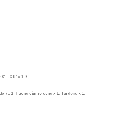
.
.
 x 3.9” x 1.9”).
 đặt) x 1, Hướng dẫn sử dụng x 1, Túi đựng x 1.