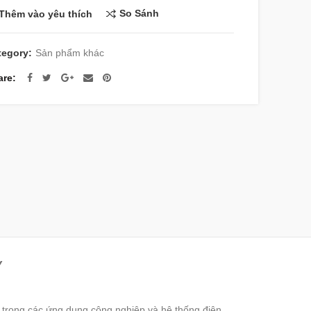
So Sánh
Thêm vào yêu thích
tegory:
Sản phẩm khác
are
Y
ỉ trong các ứng dụng công nghiệp và hệ thống điện.