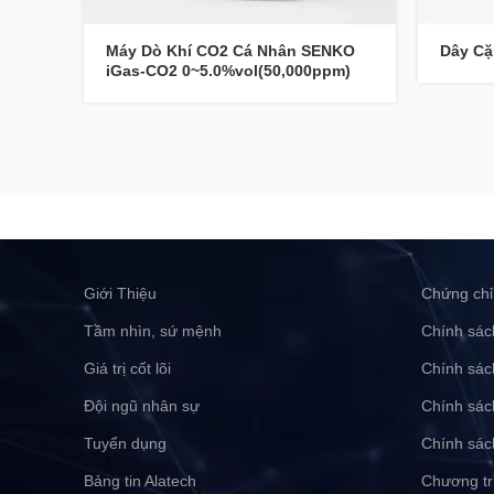
Máy Dò Khí CO2 Cá Nhân SENKO
Dây Cặ
iGas-CO2 0~5.0%vol(50,000ppm)
Giới Thiệu
Chứng chỉ
Tầm nhìn, sứ mệnh
Chính sác
Giá trị cốt lõi
Chính sác
Đội ngũ nhân sự
Chính sác
Tuyển dụng
Chính sác
Bảng tin Alatech
Chương tr