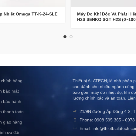
p Nhiệt Omega TT-K-24-SLE
Máy Đo Khí Độc Và Phát Hiệ
H2S SENKO SGT-H2S (0~10
 chính hãng
Thiết bị ALATECH, là nhà phân ph
cao dành cho nhiều ngành công 
h bảo mật
bao gồm máy đo nhiệt độ, khí độ
lường chính xác và an toàn. Liên
h bảo hành
21/9N đường Ấp Đông 4-2, 
h thanh toán
Phone: 0908 595 365 - 0978 
h giao hàng
Email: info@thietbialatech.c
ình ưu đãi