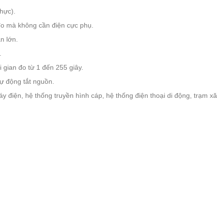
hực).
đo mà không cần điện cực phụ.
n lớn.
.
 gian đo từ 1 đến 255 giây.
ự động tắt nguồn.
y điện, hệ thống truyền hình cáp, hệ thống điện thoại di động, trạm x