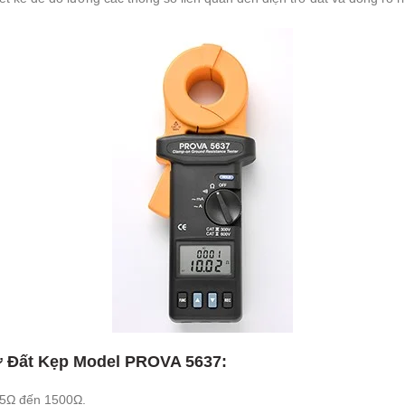
ở Đất Kẹp Model PROVA 5637:
25Ω đến 1500Ω.