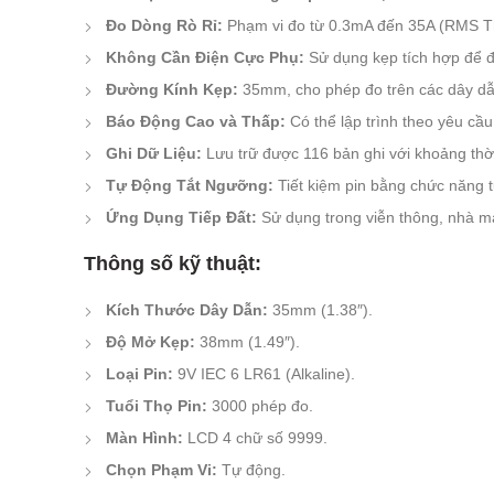
Đo Dòng Rò Rỉ:
Phạm vi đo từ 0.3mA đến 35A (RMS T
Không Cần Điện Cực Phụ:
Sử dụng kẹp tích hợp để 
Đường Kính Kẹp:
35mm, cho phép đo trên các dây dẫ
Báo Động Cao và Thấp:
Có thể lập trình theo yêu cầu
Ghi Dữ Liệu:
Lưu trữ được 116 bản ghi với khoảng thời
Tự Động Tắt Ngưỡng:
Tiết kiệm pin bằng chức năng t
Ứng Dụng Tiếp Đất:
Sử dụng trong viễn thông, nhà má
Thông số kỹ thuật:
Kích Thước Dây Dẫn:
35mm (1.38″).
Độ Mở Kẹp:
38mm (1.49″).
Loại Pin:
9V IEC 6 LR61 (Alkaline).
Tuổi Thọ Pin:
3000 phép đo.
Màn Hình:
LCD 4 chữ số 9999.
Chọn Phạm Vi:
Tự động.