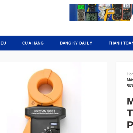
IỆU
CỬA HÀNG
ĐĂNG KÝ ĐẠI LÝ
THANH TOÁ
Ho
Máy
563
M
T
P