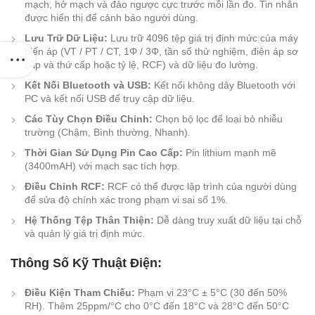
mạch, hở mạch và đảo ngược cực trước mỗi lần đo. Tin nhắn
được hiển thị để cảnh báo người dùng.
Lưu Trữ Dữ Liệu:
Lưu trữ 4096 tệp giá trị định mức của máy
biến áp (VT / PT / CT, 1Φ / 3Φ, tần số thử nghiệm, điện áp sơ
cấp và thứ cấp hoặc tỷ lệ, RCF) và dữ liệu đo lường.
Kết Nối Bluetooth và USB:
Kết nối không dây Bluetooth với
PC và kết nối USB để truy cập dữ liệu.
Các Tùy Chọn Điều Chỉnh:
Chọn bộ lọc để loại bỏ nhiễu
trường (Chậm, Bình thường, Nhanh).
Thời Gian Sử Dụng Pin Cao Cấp:
Pin lithium mạnh mẽ
(3400mAH) với mạch sạc tích hợp.
Điều Chỉnh RCF:
RCF có thể được lập trình của người dùng
để sửa độ chính xác trong phạm vi sai số 1%.
Hệ Thống Tệp Thân Thiện:
Dễ dàng truy xuất dữ liệu tại chỗ
và quản lý giá trị định mức.
Thông Số Kỹ Thuật Điện:
Điều Kiện Tham Chiếu:
Phạm vi 23°C ± 5°C (30 đến 50%
RH). Thêm 25ppm/°C cho 0°C đến 18°C và 28°C đến 50°C