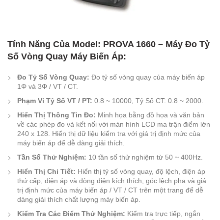
Tính Năng Của Model: PROVA 1660 – Máy Đo Tỷ
Số Vòng Quay Máy Biến Áp:
Đo Tỷ Số Vòng Quay:
Đo tỷ số vòng quay của máy biến áp
1Φ và 3Φ / VT / CT.
Phạm Vi Tỷ Số VT / PT:
0.8 ~ 10000, Tỷ Số CT: 0.8 ~ 2000.
Hiển Thị Thông Tin Đo:
Minh họa bằng đồ họa và văn bản
về các phép đo và kết nối với màn hình LCD ma trận điểm lớn
240 x 128. Hiển thị dữ liệu kiểm tra với giá trị định mức của
máy biến áp để dễ dàng giải thích.
Tần Số Thử Nghiệm:
10 tần số thử nghiệm từ 50 ~ 400Hz.
Hiển Thị Chi Tiết:
Hiển thị tỷ số vòng quay, độ lệch, điện áp
thứ cấp, điện áp và dòng điện kích thích, góc lệch pha và giá
trị định mức của máy biến áp / VT / CT trên một trang để dễ
dàng giải thích chất lượng máy biến áp.
Kiểm Tra Các Điểm Thử Nghiệm:
Kiểm tra trực tiếp, ngắn