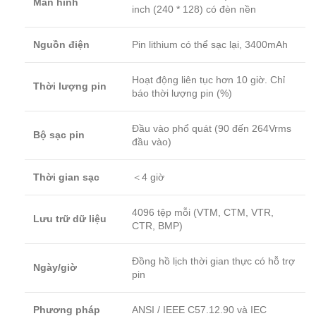
Màn hình
inch (240 * 128) có đèn nền
Nguồn điện
Pin lithium có thể sạc lại, 3400mAh
Hoạt động liên tục hơn 10 giờ. Chỉ
Thời lượng pin
báo thời lượng pin (%)
Đầu vào phổ quát (90 đến 264Vrms
Bộ sạc pin
đầu vào)
Thời gian sạc
＜4 giờ
4096 tệp mỗi (VTM, CTM, VTR,
Lưu trữ dữ liệu
CTR, BMP)
Đồng hồ lịch thời gian thực có hỗ trợ
Ngày/giờ
pin
Phương pháp
ANSI / IEEE C57.12.90 và IEC