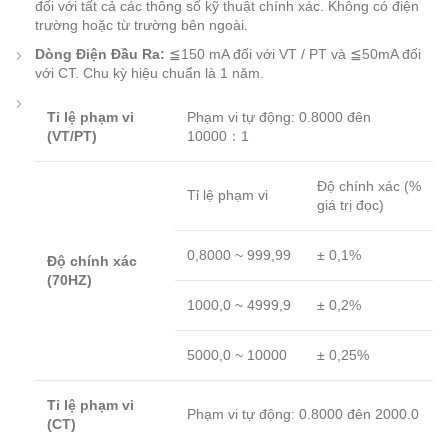
đối với tất cả các thông số kỹ thuật chính xác. Không có điện
trường hoặc từ trường bên ngoài.
Dòng Điện Đầu Ra:
≦150 mA đối với VT / PT và ≦50mA đối
với CT. Chu kỳ hiệu chuẩn là 1 năm.
Tỉ lệ phạm vi
Phạm vi tự động: 0.8000 đên
(VT/PT)
10000：1
Độ chính xác (%
Tỉ lệ phạm vi
giá trị đọc)
0,8000 ~ 999,99
± 0,1%
Độ chính xác
(70HZ)
1000,0 ~ 4999,9
± 0,2%
5000,0 ~ 10000
± 0,25%
Tỉ lệ phạm vi
Phạm vi tự động: 0.8000 đên 2000.0
(CT)