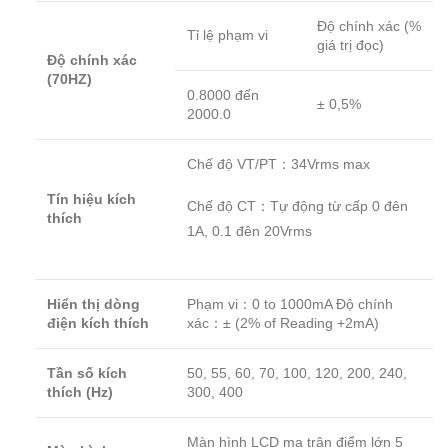
Độ chính xác (%
Tỉ lệ phạm vi
giá trị đọc)
Độ chính xác
(70HZ)
0.8000 đến
± 0,5%
2000.0
Chế độ VT/PT：34Vrms max
Tín hiệu kích
Chế độ CT：Tự động từ cấp 0 đên
thích
1A, 0.1 đên 20Vrms
Hiển thị dòng
Phạm vi：0 to 1000mA Độ chính
điện kích thích
xác：± (2% of Reading +2mA)
Tần số kích
50, 55, 60, 70, 100, 120, 200, 240,
thích (Hz)
300, 400
Màn hình LCD ma trận điểm lớn 5