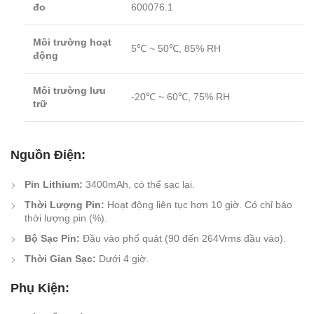
đo
600076.1
Môi trường hoạt
5℃ ~ 50℃, 85% RH
động
Môi trường lưu
-20℃ ~ 60℃, 75% RH
trữ
Nguồn Điện:
Pin Lithium:
3400mAh, có thể sạc lại.
Thời Lượng Pin:
Hoạt động liên tục hơn 10 giờ. Có chỉ báo
thời lượng pin (%).
Bộ Sạc Pin:
Đầu vào phổ quát (90 đến 264Vrms đầu vào).
Thời Gian Sạc:
Dưới 4 giờ.
Phụ Kiện: