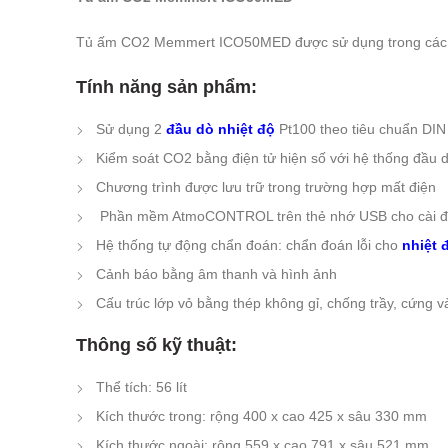
Tủ ấm CO2 Memmert ICO50MED được sử dụng trong các ngàn
Tính năng sản phẩm:
Sử dụng 2
đầu dò nhiệt độ
Pt100 theo tiêu chuẩn DIN 
Kiểm soát CO2 bằng điện tử hiện số với hệ thống đầu d
Chương trình được lưu trữ trong trường hợp mất điện
Phần mềm AtmoCONTROL trên thẻ nhớ USB cho cài đặt 
Hệ thống tự động chẩn đoán: chẩn đoán lỗi cho
nhiệt 
Cảnh báo bằng âm thanh và hình ảnh
Cấu trúc lớp vỏ bằng thép không gỉ, chống trầy, cứng 
Thông số kỹ thuật:
Thể tích: 56 lít
Kích thước trong: rộng 400 x cao 425 x sâu 330 mm
Kích thước ngoài: rộng 559 x cao 791 x sâu 521 mm