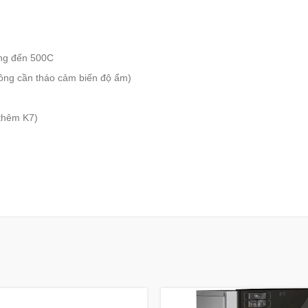
ờng đến 500C
không cần tháo cảm biến độ ẩm)
 thêm K7)