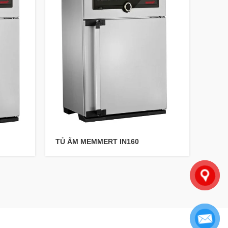
TỦ ẤM MEMMERT IN160
TỦ Ấ