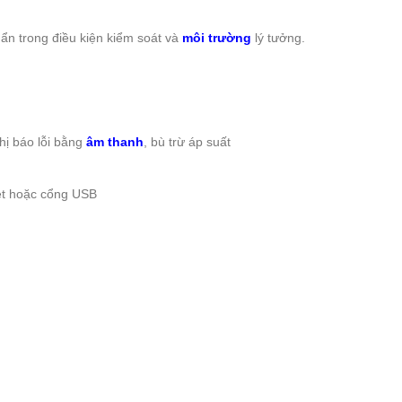
n trong điều kiện kiểm soát và
môi trường
lý tưởng.
hị báo lỗi bằng
âm thanh
, bù trừ áp suất
et hoặc cổng USB