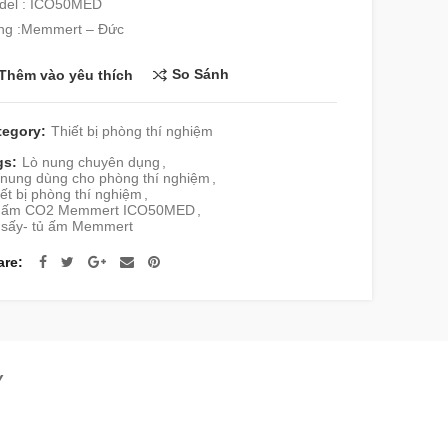
del : ICO50MED
ng :Memmert – Đức
So Sánh
Thêm vào yêu thích
tegory:
Thiết bị phòng thí nghiệm
gs:
Lò nung chuyên dụng
,
 nung dùng cho phòng thí nghiệm
,
ết bị phòng thí nghiệm
,
 ấm CO2 Memmert ICO50MED
,
 sấy- tủ ấm Memmert
are
Y