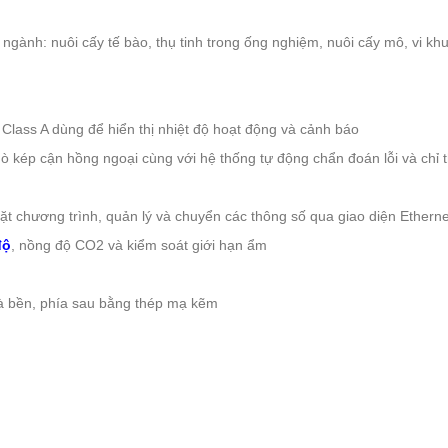
h: nuôi cấy tế bào, thụ tinh trong ống nghiệm, nuôi cấy mô, vi khuẩ
Class A dùng để hiển thị nhiệt độ hoạt động và cảnh báo
ò kép cận hồng ngoại cùng với hệ thống tự động chẩn đoán lỗi và chỉ t
chương trình, quản lý và chuyển các thông số qua giao diện Ethern
độ
, nồng độ CO2 và kiểm soát giới hạn ẩm
và bền, phía sau bằng thép mạ kẽm