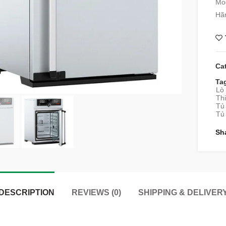
Mo
Hã
Ca
Ta
Lò
Thi
Tủ
Tủ
Sh
DESCRIPTION
REVIEWS (0)
SHIPPING & DELIVER