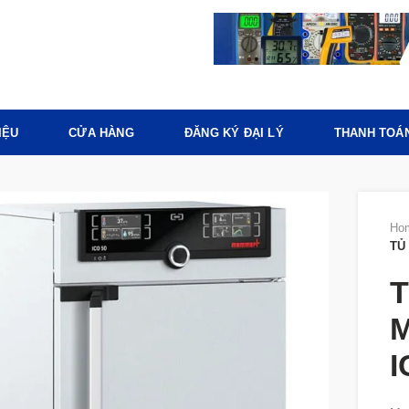
IỆU
CỬA HÀNG
ĐĂNG KÝ ĐẠI LÝ
THANH TOÁ
Ho
TỦ
T