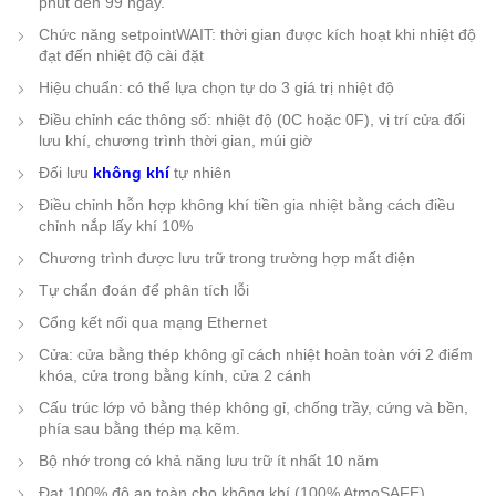
phút đến 99 ngày.
Chức năng setpointWAIT: thời gian được kích hoạt khi nhiệt độ
đạt đến nhiệt độ cài đặt
Hiệu chuẩn: có thể lựa chọn tự do 3 giá trị nhiệt độ
Điều chỉnh các thông số: nhiệt độ (0C hoặc 0F), vị trí cửa đối
lưu khí, chương trình thời gian, múi giờ
Đối lưu
không khí
tự nhiên
Điều chỉnh hỗn hợp không khí tiền gia nhiệt bằng cách điều
chỉnh nắp lấy khí 10%
Chương trình được lưu trữ trong trường hợp mất điện
Tự chẩn đoán để phân tích lỗi
Cổng kết nối qua mạng Ethernet
Cửa: cửa bằng thép không gỉ cách nhiệt hoàn toàn với 2 điểm
khóa, cửa trong bằng kính, cửa 2 cánh
Cấu trúc lớp vỏ bằng thép không gỉ, chống trầy, cứng và bền,
phía sau bằng thép mạ kẽm.
Bộ nhớ trong có khả năng lưu trữ ít nhất 10 năm
Đạt 100% độ an toàn cho không khí (100% AtmoSAFE)