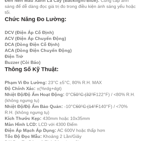
Đèn Nền Màu Xanh Lá Cây (Backlight-Blue):
Cung cấp ánh
sáng để dễ dàng đọc giá trị đo trong điều kiện ánh sáng yếu hoặc
tối.
Chức Năng Đo Lường:
DCV (Điện Áp Cố Định)
ACV (Điện Áp Chuyển Động)
DCA (Dòng Điện Cố Định)
ACA (Dòng Điện Chuyển Động)
Điện Trở
Buzzer (Còi Báo)
Thông Số Kỹ Thuật:
Phạm Vi Đo Lường:
23°C ±5°C, 80% R.H. MAX
Độ Chính Xác:
±(%rdg+dgt)
Nhiệt Độ/Độ Ẩm Hoạt Động:
0°C
50°C (32°F
122°F) / <80% R.H.
(không ngưng tụ)
Nhiệt Độ/Độ Ẩm Bảo Quản:
-10°C
60°C (14°F
140°F) / <70%
R.H. (không ngưng tụ)
Kích Thước Kẹp:
430mm hoặc 10x35mm
Màn Hình LCD:
LCD với 4300 Điểm
Điện Áp Mạch Áp Dụng:
AC 600V hoặc thấp hơn
Tốc Độ Đọc Mẫu:
Khoảng 2 Lần/Giây