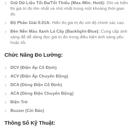
Giữ Dữ Liệu Tối Đa/Tối Thiểu (Max./Min. Hold):
Ghi và hiển
thị giá trị đo lớn nhất và nhỏ nhất trong một khoảng thời gian
đo.
Độ Phân Giải 0.01A:
Hiển thị giá trị đo với độ chính xác cao.
Đèn Nền Màu Xanh Lá Cây (Backlight-Blue):
Cung cấp ánh
sáng để dễ dàng đọc giá trị đo trong điều kiện ánh sáng yếu
hoặc tối.
Chức Năng Đo Lường:
DCV (Điện Áp Cố Định)
ACV (Điện Áp Chuyển Động)
DCA (Dòng Điện Cố Định)
ACA (Dòng Điện Chuyển Động)
Điện Trở
Buzzer (Còi Báo)
Thông Số Kỹ Thuật: