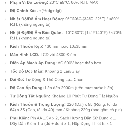
Phạm Vi Đo Lường:
23°C ±5°C, 80% R.H. MAX
Độ Chính Xác:
±(%rdg+dgt)
Nhiệt Độ/Độ Ẩm Hoạt Động:
0°C
50°C (32°F
122°F) / <80%
R.H. (không ngưng tụ)
Nhiệt Độ/Độ Ẩm Bảo Quản:
-10°C
60°C (14°F
140°F) / <70%
R.H. (không ngưng tụ)
Kích Thước Kẹp:
430mm hoặc 10x35mm
Màn Hình LCD:
LCD với 4300 Điểm
Điện Áp Mạch Áp Dụng:
AC 600V hoặc thấp hơn
Tốc Độ Đọc Mẫu:
Khoảng 2 Lần/Giây
Dải Đo:
Tự Động & Thủ Công Lựa Chọn
Độ Cao Áp Dụng:
Lên đến 2000m (trên mực nước biển)
Tự Động Tắt Nguồn:
Khoảng 10 Phút Tự Động Tắt Nguồn
Kích Thước & Trọng Lượng:
220 (Dài) x 55 (Rộng, tối đa
64) x 35 (Cao, tối đa 40) mm / Khoảng 220g (bao gồm cả pin)
Phụ Kiện:
Pin AA 1.5V x 2, Sách Hướng Dẫn Sử Dụng x 1,
Dây Dẫn Kiểm Tra (đỏ + đen) x 1, Hộp Đựng Thiết Bị x 1