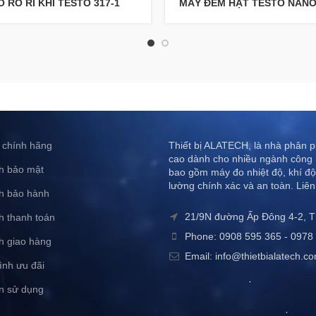
 RÒ RỈ KHÍ TESTO 317-1
MÁY ĐẾM HẠT TESTO NAN
 chính hãng
Thiết bị ALATECH, là nhà phân ph
cao dành cho nhiều ngành công 
h bảo mật
bao gồm máy đo nhiệt độ, khí độ
lường chính xác và an toàn. Liên
h bảo hành
21/9N đường Ấp Đông 4-2, 
h thanh toán
Phone: 0908 595 365 - 0978 
h giao hàng
Email: info@thietbialatech.c
ình ưu đãi
n sử dụng