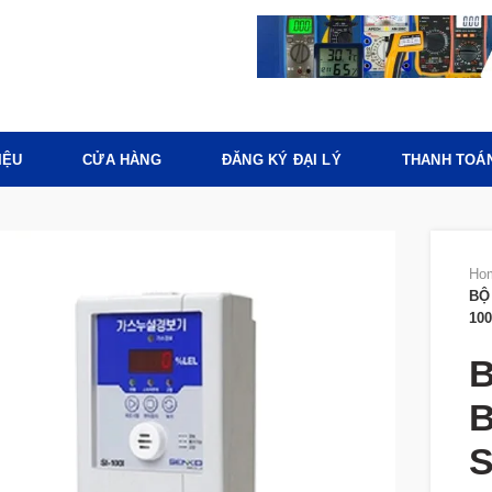
IỆU
CỬA HÀNG
ĐĂNG KÝ ĐẠI LÝ
THANH TOÁ
Ho
BỘ
100
B
B
S