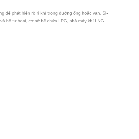
g để phát hiện rò rỉ khí trong đường ống hoặc van. SI-
i và bể tự hoại, cơ sở bể chứa LPG, nhà máy khí LNG