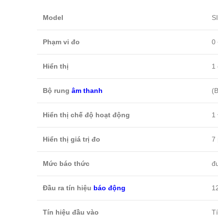
Model
S
Phạm vi đo
0
Hiển thị
1 
Bộ rung
âm thanh
(B
Hiển thị chế độ hoạt động
1
Hiển thị giá trị đo
7 
Mức báo thức
đ
Đầu ra tín hiệu
báo động
1
Tín hiệu đầu vào
T