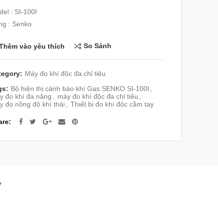
el : SI-100I
ng : Senko
So Sánh
Thêm vào yêu thích
tegory:
Máy đo khí độc đa chỉ tiêu
gs:
Bộ hiện thị cảnh báo khí Gas SENKO SI-100I
,
y đo khí đa năng
,
máy đo khí độc đa chỉ tiêu
,
 đo nồng độ khí thải
,
Thiết bị đo khí độc cầm tay
are
Y