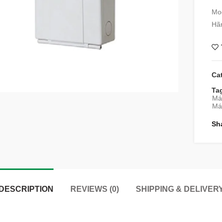
Mod
Hã
Ca
Ta
Má
Máy
Sh
DESCRIPTION
REVIEWS (0)
SHIPPING & DELIVER