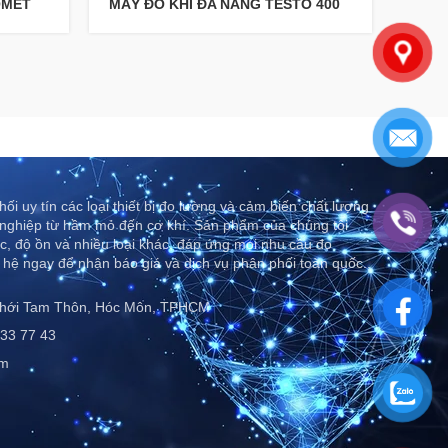
OMET
MÁY ĐO KHÍ ĐA NĂNG TESTO 400
MÁY 
ối uy tín các loại thiết bị đo lường và cảm biến chất lượng
nghiệp từ hầm mỏ đến cơ khí. Sản phẩm của chúng tôi
c, độ ồn và nhiều loại khác, đáp ứng mọi nhu cầu đo
 hệ ngay để nhận báo giá và dịch vụ phân phối toàn quốc..
Thới Tam Thôn, Hóc Môn, TPHCM
33 77 43
om