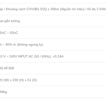
áp / Khoảng cách CVVSB1.5SQ x 3Wire (Nguồn tín hiệu) / tối đa 2.50
oại gắn tường
20oC ~ 50oC
% ~ 95% rh (không ngưng tụ)
10 V ~ 240V INPUT AC (50 / 60Hz), <0,24A
BS AF308
0 (W) x 200 (H) x 51 (D)
,48kg