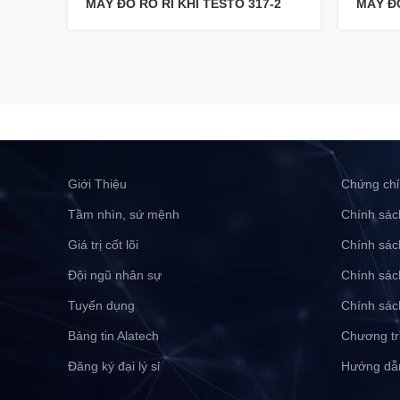
MÁY ĐO RÒ RỈ KHÍ TESTO 317-2
MÁY ĐO
Giới Thiệu
Chứng chỉ
Tầm nhìn, sứ mệnh
Chính sác
Giá trị cốt lõi
Chính sác
Đội ngũ nhân sự
Chính sác
Tuyển dụng
Chính sác
Bảng tin Alatech
Chương tr
Đăng ký đại lý sỉ
Hướng dẫ