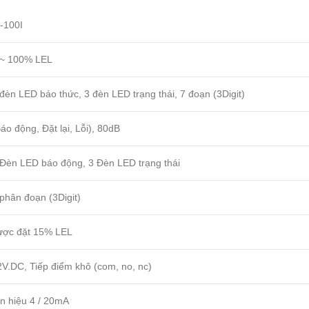
I-100I
 ~ 100% LEL
đèn LED báo thức, 3 đèn LED trạng thái, 7 đoạn (3Digit)
áo động, Đặt lại, Lỗi), 80dB
 Đèn LED báo động, 3 Đèn LED trạng thái
phân đoạn (3Digit)
ược đặt 15% LEL
2V.DC, Tiếp điểm khô (com, no, nc)
ín hiệu 4 / 20mA