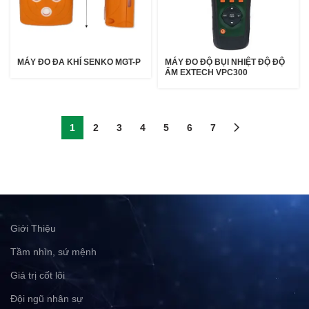
MÁY ĐO ĐA KHÍ SENKO MGT-P
MÁY ĐO ĐỘ BỤI NHIỆT ĐỘ ĐỘ
ẨM EXTECH VPC300
1
2
3
4
5
6
7
Giới Thiệu
Tầm nhìn, sứ mệnh
Giá trị cốt lõi
Đội ngũ nhân sự