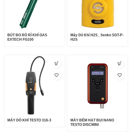
BÚT ĐO RÒ RỈ KHÍ GAS
Máy Dò Khí H2S_ Senko SGT-P-
EXTECH FG100
H2S
MÁY DÒ KHÍ TESTO 316-3
MÁY ĐẾM HẠT BỤI NANO
TESTO DISCMINI