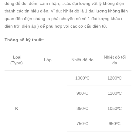
dùng để đo, đếm, cảm nhận,…các đại lượng vật lý không điện
thành các tín hiệu điện. Ví dụ: Nhiệt độ là 1 đại lượng không liên
quan đến điện chúng ta phải chuyển nó về 1 đại lượng khác (
điện trở, điện áp ) để phù hợp với các cơ cấu điện tử.
Thông số kỹ thuật:
Loại
Nhiệt độ tối
Lớp
Nhiệt độ đo
(Type)
đa
1000ºC
1200ºC
900ºC
1100ºC
K
850ºC
1050ºC
750ºC
950ºC