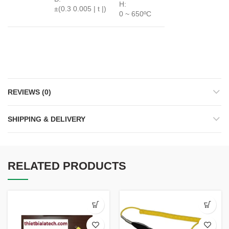
H:
±(0.3 0.005 | t |)
0 ~ 650ºC
REVIEWS (0)
SHIPPING & DELIVERY
RELATED PRODUCTS