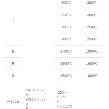
300ºC
350ºC
250ºC
300ºC
T
200ºC
250ºC
200ºC
250ºC
B
1700ºC
1800ºC
R
1500ºC
1600ºC
S
1500ºC
1600ºC
L:
DIN 4370-79
-200 ~
A:
100ºC
±(0.15 0.002 | t
Pt100Ω
M:
|)
0 ~ 350ºC
B: