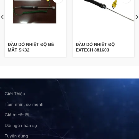
ĐẦU DÒ NHIỆT ĐỘ BỀ
ĐẦU DÒ NHIỆT ĐỘ
MẶT SK32
EXTECH 881603
Giới Thiệu
Tầm nhìn, sứ mệnh
Giá trị cốt lõi
Đội ngũ nhân sự
Tuyển dụng