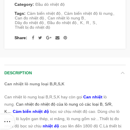
Category:
Đầu dò nhiệt độ
Tags:
Cảm biến nhiệt độ
,
Cảm biến nhiệt độ lò nung
,
Can đo nhiệt độ
,
Can nhiệt lò nung B
,
Dây đo nhiệt độ
,
Đầu đo nhiệt độ
,
K
,
R
,
S
,
Thiết bị đo nhiệt độ
Share
DESCRIPTION
Can nhiệt lò nung loại B,R,S,K
Can nhiệt lò nung loại B,R,S,K hay còn gọi
Can nhiệt
lò
nung.
Can nhiệt đo nhiệt độ của lò nung có các loại B, S/R,
K.
..
.
Cảm biến nhiệt độ
bọc sứ chịu nhiệt độ cao. Dùng cho lò
nung, lò luyện gan thép, xi măng, lò nung gốm sứ…Thiết bị đo
nhiệt độ bọc sứ chịu
nhiệt độ
cao lên đến 1800 độ C.Là thiết bị