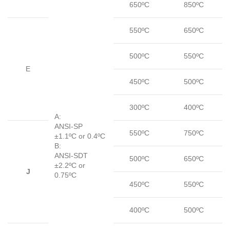
650ºC
850ºC
550ºC
650ºC
500ºC
550ºC
E
450ºC
500ºC
300ºC
400ºC
A:
ANSI-SP
550ºC
750ºC
±1.1ºC or 0.4ºC
B:
ANSI-SDT
500ºC
650ºC
±2.2ºC or
J
0.75ºC
450ºC
550ºC
400ºC
500ºC