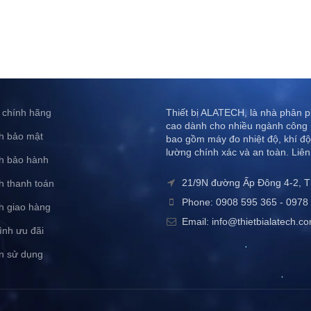
 chính hãng
Thiết bị ALATECH, là nhà phân ph
cao dành cho nhiều ngành công 
h bảo mật
bao gồm máy đo nhiệt độ, khí độ
lường chính xác và an toàn. Liên
h bảo hành
21/9N đường Ấp Đông 4-2, 
h thanh toán
Phone: 0908 595 365 - 0978 
h giao hàng
Email: info@thietbialatech.c
ình ưu đãi
n sử dụng