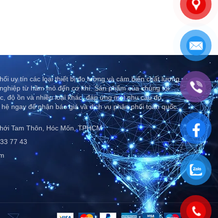
ối uy tín các loại thiết bị đo lường và cảm biến chất lượng
nghiệp từ hầm mỏ đến cơ khí. Sản phẩm của chúng tôi
c, độ ồn và nhiều loại khác, đáp ứng mọi nhu cầu đo
 hệ ngay để nhận báo giá và dịch vụ phân phối toàn quốc..
Thới Tam Thôn, Hóc Môn, TPHCM
33 77 43
om