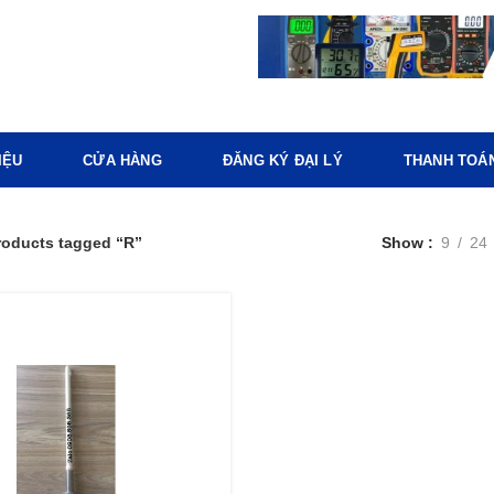
IỆU
CỬA HÀNG
ĐĂNG KÝ ĐẠI LÝ
THANH TOÁ
roducts tagged “R”
Show
9
24