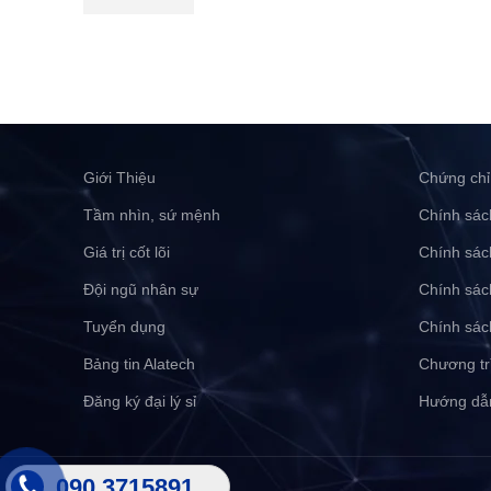
Giới Thiệu
Chứng chỉ
Tầm nhìn, sứ mệnh
Chính sác
Giá trị cốt lõi
Chính sác
Đội ngũ nhân sự
Chính sác
Tuyển dụng
Chính sác
Bảng tin Alatech
Chương tr
Đăng ký đại lý sỉ
Hướng dẫ
090 3715891