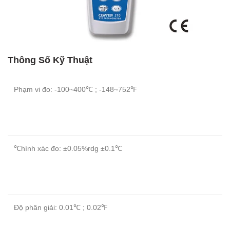
Thông Số Kỹ Thuật
Phạm vi đo: -100~400℃ ; -148~752℉
℃hính xác đo: ±0.05%rdg ±0.1℃
Độ phân giải: 0.01℃ ; 0.02℉