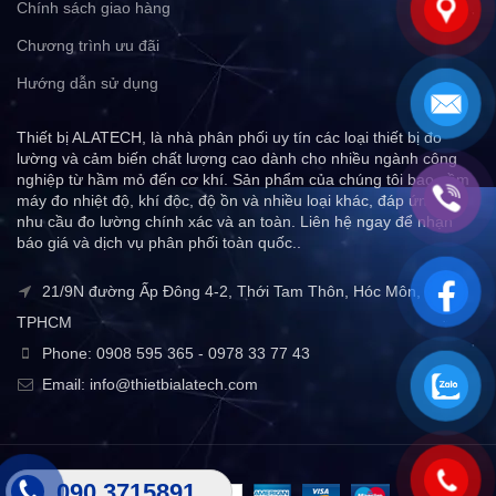
Chính sách giao hàng
Chương trình ưu đãi
Hướng dẫn sử dụng
Thiết bị ALATECH, là nhà phân phối uy tín các loại thiết bị đo
lường và cảm biến chất lượng cao dành cho nhiều ngành công
nghiệp từ hầm mỏ đến cơ khí. Sản phẩm của chúng tôi bao gồm
máy đo nhiệt độ, khí độc, độ ồn và nhiều loại khác, đáp ứng mọi
nhu cầu đo lường chính xác và an toàn. Liên hệ ngay để nhận
báo giá và dịch vụ phân phối toàn quốc..
21/9N đường Ấp Đông 4-2, Thới Tam Thôn, Hóc Môn,
TPHCM
Phone: 0908 595 365 - 0978 33 77 43
Email: info@thietbialatech.com
090 3715891