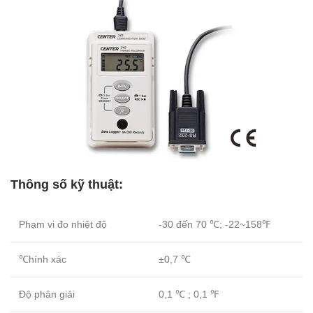
Thông số kỹ thuật:
Phạm vi đo nhiệt độ
-30 đến 70 ℃; -22~158℉
℃hính xác
±0,7 ℃
Độ phân giải
0,1 ℃ ; 0,1 ℉