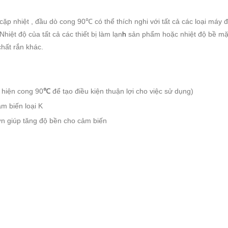
cặp nhiệt , đầu dò cong 90℃ có thể
thích nghi với
tất cả các loại máy 
hiệt độ của tất cả các thiết bị làm lạn
h
sản phẩm hoặc nhiệt độ bề mặt
chất rắn khác.
t hiện cong 90
℃
để tạo điều kiện thuận lợi cho việc sử dụng)
ảm biến loại K
ơn giúp tăng độ bền cho cảm biến