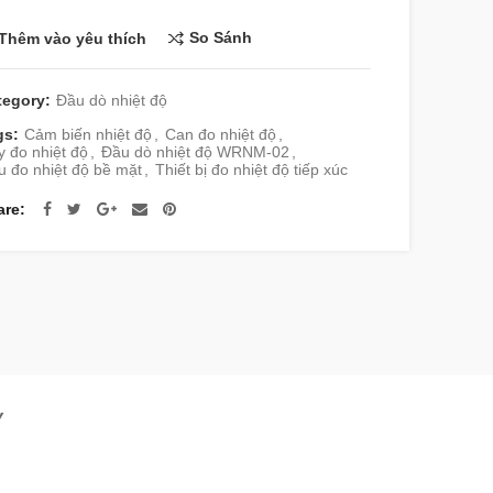
So Sánh
Thêm vào yêu thích
tegory:
Đầu dò nhiệt độ
gs:
Cảm biến nhiệt độ
,
Can đo nhiệt độ
,
 đo nhiệt độ
,
Đầu dò nhiệt độ WRNM-02
,
u đo nhiệt độ bề mặt
,
Thiết bị đo nhiệt độ tiếp xúc
are
Y