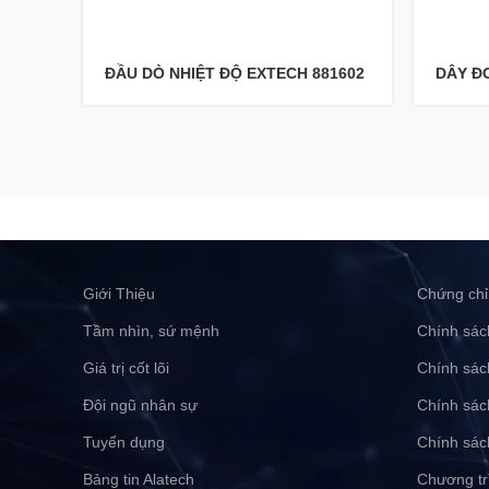
ĐẦU DÒ NHIỆT ĐỘ EXTECH 881602
DÂY Đ
Giới Thiệu
Chứng chỉ
Tầm nhìn, sứ mệnh
Chính sác
Giá trị cốt lõi
Chính sác
Đội ngũ nhân sự
Chính sác
Tuyển dụng
Chính sác
Bảng tin Alatech
Chương tr