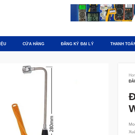
IỆU
CỬA HÀNG
ĐĂNG KÝ ĐẠI LÝ
THANH TOÁ
Ho
ĐẦ
Đ
Mo
Xuấ