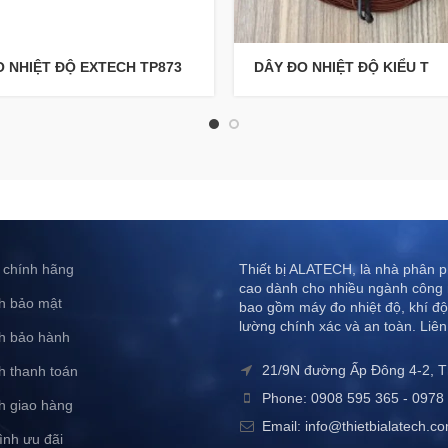
O NHIỆT ĐỘ EXTECH TP873
DÂY ĐO NHIỆT ĐỘ KIỂU T
 chính hãng
Thiết bị ALATECH, là nhà phân ph
cao dành cho nhiều ngành công 
h bảo mật
bao gồm máy đo nhiệt độ, khí độ
lường chính xác và an toàn. Liên
h bảo hành
21/9N đường Ấp Đông 4-2, 
h thanh toán
Phone: 0908 595 365 - 0978 
h giao hàng
Email: info@thietbialatech.c
ình ưu đãi