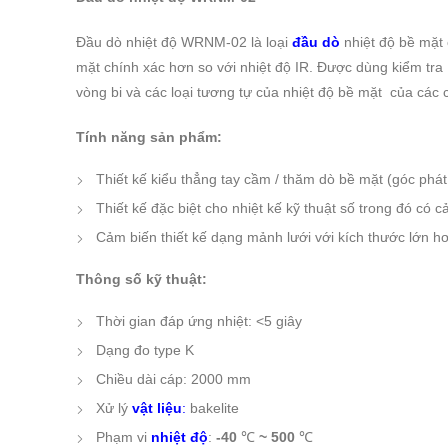
Đầu dò nhiệt độ WRNM-02 là
loại
đầu dò
nhiệt độ
bề mặt 
mặt chính xác
hơn so với
nhiệt độ IR
. Được dùng kiểm tra N
vòng bi và các loại tương tự của nhiệt độ bề mặt của các 
Tính năng sản phẩm:
Thiết kế kiểu thẳng tay cầm / thăm dò bề mặt (góc phá
Thiết kế đặc biệt cho nhiệt kế kỹ thuật số trong đó có c
Cảm biến thiết kế dạng mảnh lưới với kích thước lớn h
Thông số kỹ thuật:
Thời gian đáp ứng nhiệt: <5 giây
Dạng đo type K
Chiều dài cáp: 2000 mm
Xử lý
vật liệu
:
bakelite
Phạm vi
nhiệt độ
:
-40
℃
~ 500
℃