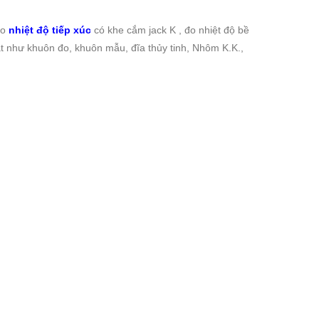
đo
nhiệt độ tiếp xúc
có khe cắm jack K ,
đo
nhiệt độ
bề
 như khuôn đo, khuôn mẫu, đĩa thủy tinh, Nhôm K.K.,