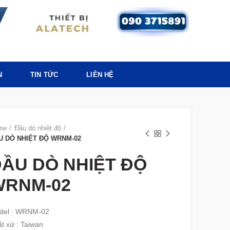
N
TIN TỨC
LIÊN HỆ
me
Đầu dò nhiệt độ
U DÒ NHIỆT ĐỘ WRNM-02
ẦU DÒ NHIỆT ĐỘ
WRNM-02
del : WRNM-02
t xứ : Taiwan