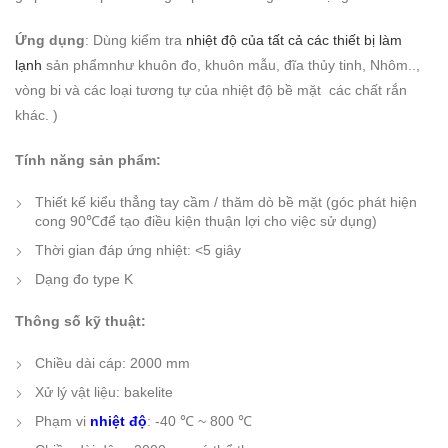
Ứng dụng
: Dùng kiểm tra
nhiệt độ của tất cả các thiết bị làm
lạnh
sản phẩmnhư khuôn đo, khuôn mẫu, đĩa thủy tinh, Nhôm..,
vòng bi và các loại tương tự của nhiệt độ bề mặt các chất rắn
khác. )
Tính năng sản phẩm:
Thiết kế kiểu thẳng tay cầm / thăm dò bề mặt (góc phát hiện
cong 90
℃
để tạo điều kiện thuận lợi cho việc sử dụng)
Thời gian đáp ứng nhiệt: <5 giây
Dạng đo type K
Thông số kỹ thuật:
Chiều dài cáp: 2000 mm
Xử lý vật liệu: bakelite
Phạm vi
nhiệt độ
: -40 ℃ ~ 800 ℃