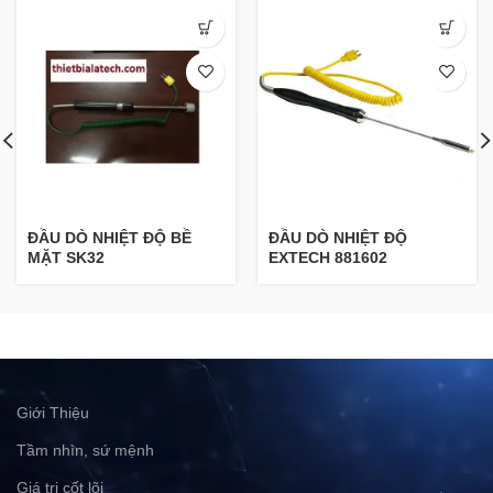
ĐẦU DÒ NHIỆT ĐỘ BỀ
ĐẦU DÒ NHIỆT ĐỘ
MẶT SK32
EXTECH 881602
Giới Thiệu
Tầm nhìn, sứ mệnh
Giá trị cốt lõi