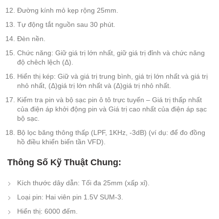
Đường kính mỏ kẹp rộng 25mm.
Tự động tắt nguồn sau 30 phút.
Đèn nền.
Chức năng: Giữ giá trị lớn nhất, giữ giá trị đỉnh và chức năng
độ chêch lệch (Δ).
Hiển thị kép: Giữ và giá trị trung bình, giá trị lớn nhất và giá trị
nhỏ nhất, (Δ)giá trị lớn nhất và (Δ)giá trị nhỏ nhất.
Kiểm tra pin và bộ sạc pin ô tô trực tuyến – Giá trị thấp nhất
của điện áp khởi động pin và Giá trị cao nhất của điện áp sạc
bộ sạc.
Bộ lọc băng thông thấp (LPF, 1KHz, -3dB) (ví dụ: để đo đồng
hồ điều khiển biến tần VFD).
Thông Số Kỹ Thuật Chung:
Kích thước dây dẫn: Tối đa 25mm (xấp xỉ).
Loại pin: Hai viên pin 1.5V SUM-3.
Hiển thị: 6000 đếm.