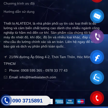
Chương trình ưu đãi
Hướng dẫn sử dụng
Thiết bị ALATECH, là nhà phân phối uy tín các loại thiết bị đo
lường và cảm biến chất lượng cao dành cho nhiều ngành công
nghiệp từ hầm mỏ đến cơ khí. Sản phẩm của chúng tôi bao gồm
máy đo nhiệt độ, khí độc, độ ồn và nhiều loại khác, đáp ứng mọi
nhu cầu đo lường chính xác và an toàn. Liên hệ ngay để nhận
báo giá và dịch vụ phân phối toàn quốc..
21/9N đường Ấp Đông 4-2, Thới Tam Thôn, Hóc Môn,
TPHCM
Phone: 0908 595 365 - 0978 33 77 43
Email: info@thietbialatech.com
090 3715891