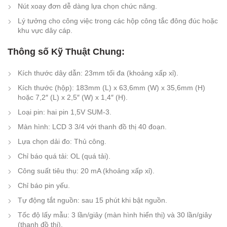
Nút xoay đơn dễ dàng lựa chọn chức năng.
Lý tưởng cho công việc trong các hộp công tắc đông đúc hoặc
khu vực dây cáp.
Thông số Kỹ Thuật Chung:
Kích thước dây dẫn: 23mm tối đa (khoảng xấp xỉ).
Kích thước (hộp): 183mm (L) x 63,6mm (W) x 35,6mm (H)
hoặc 7,2″ (L) x 2,5″ (W) x 1,4″ (H).
Loại pin: hai pin 1,5V SUM-3.
Màn hình: LCD 3 3/4 với thanh đồ thị 40 đoạn.
Lựa chọn dải đo: Thủ công.
Chỉ báo quá tải: OL (quá tải).
Công suất tiêu thụ: 20 mA (khoảng xấp xỉ).
Chỉ báo pin yếu.
Tự động tắt nguồn: sau 15 phút khi bật nguồn.
Tốc độ lấy mẫu: 3 lần/giây (màn hình hiển thị) và 30 lần/giây
(thanh đồ thị).