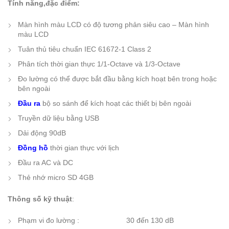
Tính năng,đặc điểm:
Màn hình màu LCD có độ tương phản siêu cao – Màn hình
màu LCD
Tuân thủ tiêu chuẩn IEC 61672-1 Class 2
Phân tích thời gian thực 1/1-Octave và 1/3-Octave
Đo lường có thể được bắt đầu bằng kích hoạt bên trong hoặc
bên ngoài
Đầu ra
bộ so sánh để kích hoạt các thiết bị bên ngoài
Truyền dữ liệu bằng USB
Dải động 90dB
Đồng hồ
thời gian thực với lịch
Đầu ra AC và DC
Thẻ nhớ micro SD 4GB
Thông số kỹ thuật
:
Phạm vi đo lường : 30 đến 130 dB