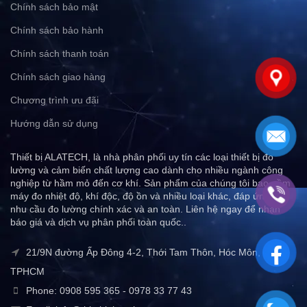
Chính sách bảo mật
Chính sách bảo hành
Chính sách thanh toán
Chính sách giao hàng
Chương trình ưu đãi
Hướng dẫn sử dụng
Thiết bị ALATECH, là nhà phân phối uy tín các loại thiết bị đo
lường và cảm biến chất lượng cao dành cho nhiều ngành công
nghiệp từ hầm mỏ đến cơ khí. Sản phẩm của chúng tôi bao gồm
máy đo nhiệt độ, khí độc, độ ồn và nhiều loại khác, đáp ứng mọi
nhu cầu đo lường chính xác và an toàn. Liên hệ ngay để nhận
báo giá và dịch vụ phân phối toàn quốc..
21/9N đường Ấp Đông 4-2, Thới Tam Thôn, Hóc Môn,
TPHCM
Phone: 0908 595 365 - 0978 33 77 43