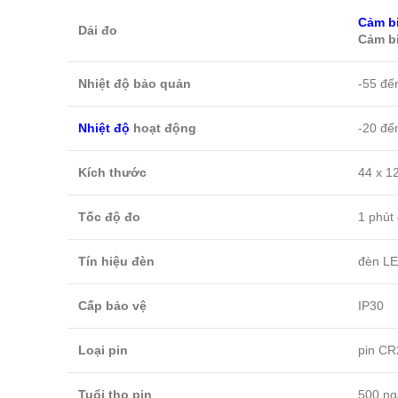
Cảm b
Dải đo
Cảm b
Nhiệt độ bảo quản
-55 đế
Nhiệt độ
hoạt động
-20 đế
Kích thước
44 x 1
Tốc độ đo
1 phút 
Tín hiệu đèn
đèn LE
Cấp bảo vệ
IP30
Loại pin
pin CR
Tuổi thọ pin
500 ng