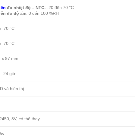
iến
đo nhiệt độ – NTC:
-20 đến 70 °C
iến đo độ ẩm
: 0 đến 100 %RH
n 70 °C
n 70 °C
2 x 97 mm
– 24 giờ
D và hiển thị
2450, 3V, có thể thay
ày