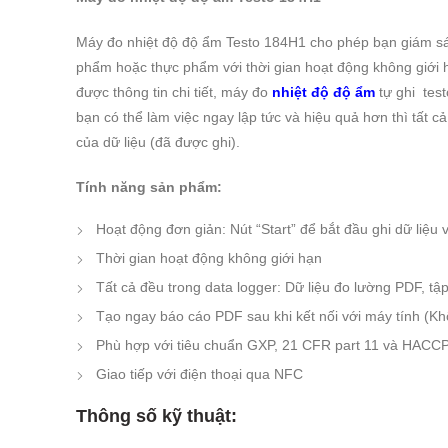
Máy đo nhiệt độ độ ẩm Testo 184H1 cho phép bạn giám sát
phẩm hoặc thực phẩm với thời gian hoạt động không giới hạ
được thông tin chi tiết, máy đo
nhiệt độ độ ẩm
tự ghi test
bạn có thể làm việc ngay lập tức và hiệu quả hơn thì tất 
của dữ liệu (đã được ghi).
Tính năng sản phẩm:
Hoạt động đơn giản: Nút “Start” để bắt đầu ghi dữ liệu 
Thời gian hoạt động không giới hạn
Tất cả đều trong data logger: Dữ liệu đo lường PDF, tậ
Tạo ngay báo cáo PDF sau khi kết nối với máy tính (Kh
Phù hợp với tiêu chuẩn GXP, 21 CFR part 11 và HACC
Giao tiếp với điện thoại qua NFC
Thông số kỹ thuật: