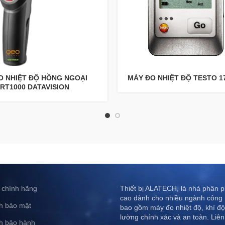
O NHIỆT ĐỘ HỒNG NGOẠI
MÁY ĐO NHIỆT ĐỘ TESTO 1
RT1000 DATAVISION
 chính hãng
Thiết bị ALATECH, là nhà phân ph
cao dành cho nhiều ngành công 
h bảo mật
bao gồm máy đo nhiệt độ, khí độ
lường chính xác và an toàn. Liên
h bảo hành