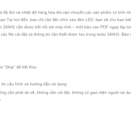
 độ ẩm và nhiệt độ hàng hóa khi vận chuyển,các sản phẩm có tính nh
n.Tại nơi đến, bạn chỉ cần liếc nhìn vào đèn LED, bạn sẽ cho bạn biết
o 184H1 cần được kết nối với máy tính – một báo cáo PDF ngay lập tức 
cả các file cài đặt và thông tin cần thiết được lưu trong testo 184H1.
và “Stop” để kết thúc
p tin cấu hình và hướng dẫn sử dụng
ông cần phải tải về, không cần cài đặt, không có giao diện người sử d
P