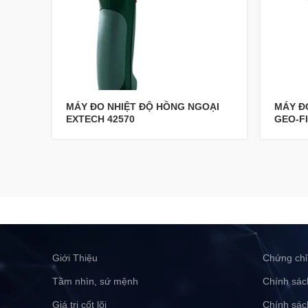
MÁY ĐO NHIỆT ĐỘ HỒNG NGOẠI
MÁY Đ
EXTECH 42570
GEO-FI
Giới Thiệu
Chứng chỉ
Tầm nhìn, sứ mệnh
Chính sác
Giá trị cốt lõi
Chính sác