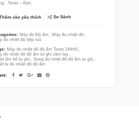
g : Testo – Đức
So Sánh
Thêm vào yêu thích
tegories:
Máy đo Độ ẩm
,
Máy đo nhiệt độ
,
 đo nhiệt độ tiếp xúc
gs:
Máy đo nhiệt độ độ ẩm Testo 184H1
,
 đo nhiệt độ độ ẩm tự ghi cầm tay
,
ệt ẩm kế tự ghi
,
Súng đo nhiệt độ độ ẩm tự ghi
,
ết bị đo nhiệt độ độ ẩm
are
Y