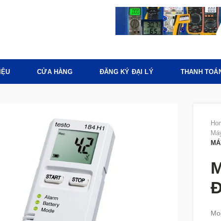
IỆU
CỬA HÀNG
ĐĂNG KÝ ĐẠI LÝ
THANH TOÁ
Ho
Máy
MÁ
M
Đ
Mo