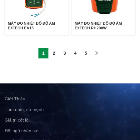
MÁY ĐO NHIỆT ĐỘ ĐỘ ẨM
MÁY ĐO NHIỆT ĐỘ ĐỘ ẨM
EXTECH EA15
EXTECH RH200W
1
2
3
4
5
Giới Thiệu
Tầm nhìn, sứ mệnh
Giá trị cốt lõi
Đội ngũ nhân sự