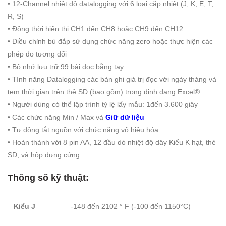
•
12-Channel nhiệt độ datalogging với 6 loại cặp nhiệt (J, K, E, T,
R, S)
•
Đồng thời hiển thị CH1 đến CH8 hoặc CH9 đến CH12
•
Điều chỉnh bù đắp sử dụng chức năng zero hoặc thực hiện các
phép đo tương đối
•
Bộ nhớ lưu trữ 99 bài đọc bằng tay
•
Tính năng Datalogging các bản ghi giá trị đọc với ngày tháng và
tem thời gian trên thẻ SD (bao gồm) trong định dạng Excel®
•
Người dùng có thể lập trình tỷ lệ lấy mẫu: 1đến 3.600 giây
•
Các chức năng Min / Max và
Giữ dữ liệu ​​
•
Tự động tắt nguồn với chức năng vô hiệu hóa
•
Hoàn thành với 8 pin AA, 12 đầu dò nhiệt độ dây Kiểu K hạt, thẻ
SD, và hộp đựng cứng
Thông số kỹ thuật:
Kiểu J
-148 đến 2102 ° F (-100 đến 1150°C)