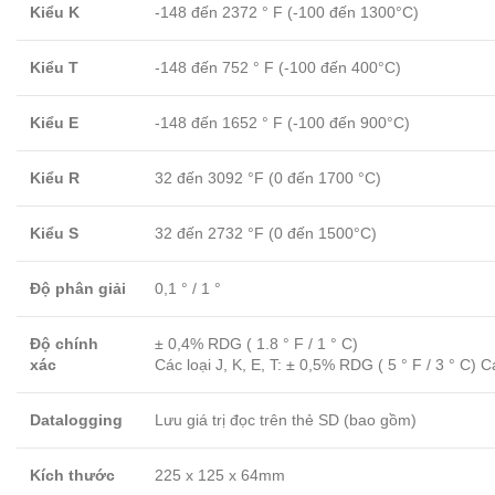
Kiểu K
-148 đến 2372 ° F (-100 đến 1300°C)
Kiểu T
-148 đến 752 ° F (-100 đến 400°C)
Kiểu E
-148 đến 1652 ° F (-100 đến 900°C)
Kiểu R
32
đến 3092 °F (0
đến 1700 °C)
Kiểu S
32 đến 2732 °F (0 đến 1500°C)
Độ phân giải
0,1 ° / 1 °
Độ chính
± 0,4% RDG ( 1.8 ° F / 1 ° C)
xác
Các loại J, K, E, T
:
± 0,5% RDG ( 5 ° F / 3 ° C) Cá
Datalogging
Lưu giá trị đọc trên thẻ SD (bao gồm)
Kích thước
225 x 125 x 64mm