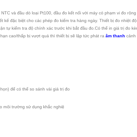
ại NTC và đầu dò loại Pt100, đầu đo kết nối với máy có phạm vi đo rộ
ết kế đặc biệt cho các phép đo kiểm tra hàng ngày. Thiết bị đo nhiệt 
n tự kiểm tra độ chính xác trước khi bắt đầu đo.Có thể in giá trị đo k
 hạn cao/thấp bị vượt quá thì thiết bị sẽ lập tức phát ra
âm thanh
cảnh
họn) để có thể so sánh vài giá trị đo
ho môi trường sử dụng khắc nghiệ