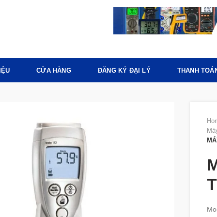
IỆU
CỬA HÀNG
ĐĂNG KÝ ĐẠI LÝ
THANH TOÁ
Ho
Máy
MÁ
M
T
Mod