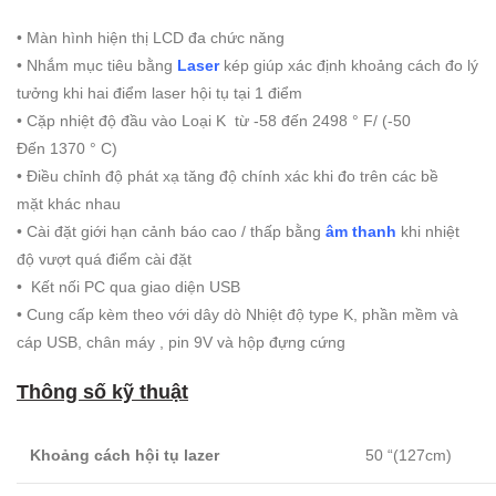
• Màn hình hiện thị LCD đa chức năng
• Nhắm mục tiêu bằng
Laser
kép giúp xác định khoảng cách đo lý
tưởng khi hai điểm laser hội tụ tại 1 điểm
• Cặp nhiệt độ đầu vào Loại K từ -58 đến 2498 ° F/ (-50
Đến 1370 ° C)
• Điều chỉnh độ phát xạ tăng độ chính xác khi đo trên các bề
mặt khác nhau
• Cài đặt giới hạn cảnh báo cao / thấp bằng
âm thanh
khi nhiệt
độ vượt quá điểm cài đặt
• Kết nối PC qua giao diện USB
• Cung cấp kèm theo với dây dò Nhiệt độ type K, phần mềm và
cáp USB, chân máy , pin 9V và hộp đựng cứng
Thông số kỹ thuật
Khoảng cách hội tụ lazer
50 “(127cm)