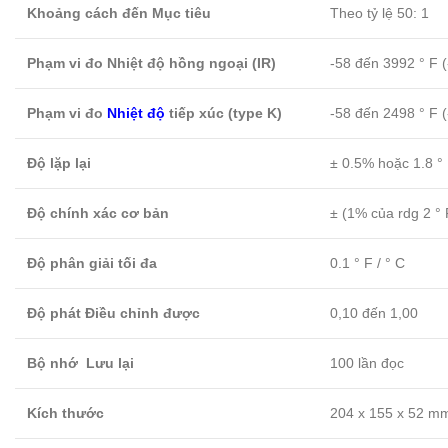
Khoảng cách đến Mục tiêu
Theo tỷ lệ 50: 1
Phạm vi đo Nhiệt độ hồng ngoại (IR)
-58 đến 3992 ° F 
Phạm vi đo
Nhiệt độ
tiếp xúc (type K)
-58 đến 2498 ° F 
Độ lặp lại
± 0.5% hoặc 1.8 ° 
Độ chính xác cơ bản
± (1% của rdg 2 ° F
Độ phân giải tối đa
0.1 ° F / ° C
Độ phát Điều chỉnh được
0,10 đến 1,00
Bộ nhớ Lưu lại
100 lần đọc
Kích thước
204 x 155 x 52 m