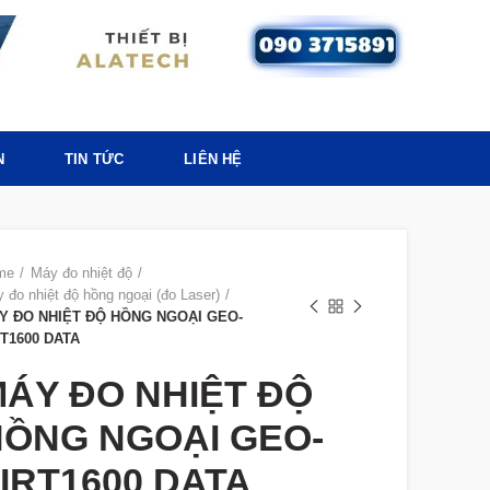
N
TIN TỨC
LIÊN HỆ
me
Máy đo nhiệt độ
 đo nhiệt độ hồng ngoại (đo Laser)
Y ĐO NHIỆT ĐỘ HỒNG NGOẠI GEO-
RT1600 DATA
ÁY ĐO NHIỆT ĐỘ
ỒNG NGOẠI GEO-
IRT1600 DATA