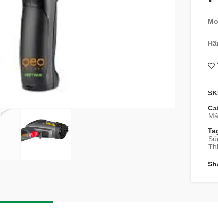
Mo
Hã
SK
Ca
Máy
Ta
Sún
Thi
Sh