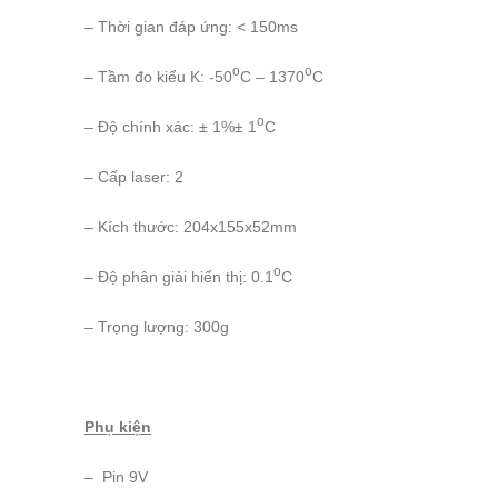
– Thời gian đáp ứng: < 150ms
o
o
– Tầm đo kiểu K: -50
C – 1370
C
o
– Độ chính xác: ± 1%± 1
C
– Cấp laser: 2
– Kích thước: 204x155x52mm
o
– Độ phân giải hiển thị: 0.1
C
– Trọng lượng: 300g
Phụ kiện
– Pin 9V