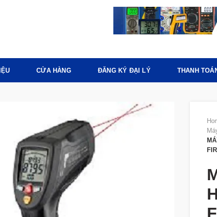
IỆU
CỬA HÀNG
ĐĂNG KÝ ĐẠI LÝ
THANH TOÁ
Ho
Máy
MÁ
FI
M
H
F