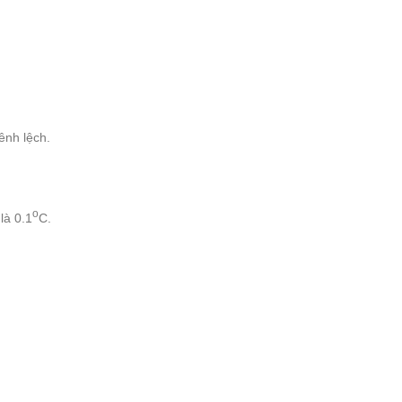
hênh lệch.
o
là 0.1
C.