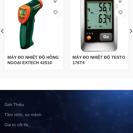
MÁY ĐO NHIỆT ĐỘ HỒNG
MÁY ĐO NHIỆT ĐỘ TESTO
NGOẠI EXTECH 42510
176T4
Giới Thiệu
Tầm nhìn, sứ mệnh
Giá trị cốt lõi