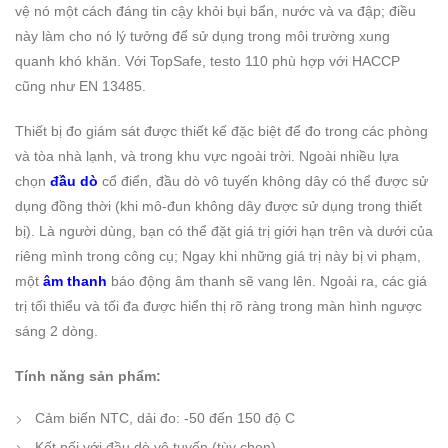
vệ nó một cách đáng tin cậy khỏi bụi bẩn, nước và va đập;
điều
này làm cho nó lý tưởng để sử dụng trong môi trường xung
quanh khó khăn.
Với TopSafe, testo 110 phù hợp với HACCP
cũng như EN 13485.
Thiết bị đo giám sát được thiết kế đặc biệt để đo trong các phòng
và tòa nhà lạnh, và trong khu vực ngoài trời.
Ngoài nhiều lựa
chọn
đầu dò
cổ điển, đầu dò vô tuyến không dây có thể được sử
dụng đồng thời (khi mô-đun không dây được sử dụng trong thiết
bị).
Là người dùng, bạn có thể đặt giá trị giới hạn trên và dưới của
riêng mình trong công cụ;
Ngay khi những giá trị này bị vi phạm,
một
âm thanh
báo động âm thanh sẽ vang lên.
Ngoài ra, các giá
trị tối thiểu và tối đa được hiển thị rõ ràng trong màn hình ngược
sáng 2 dòng.
Tính năng sản phẩm:
Cảm biến NTC, dải đo: -50 đến 150 độ C
Kết nối với đầu dò vô tuyến (tùy chọn)