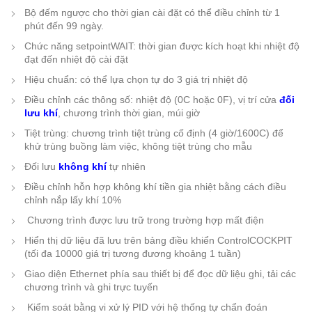
Bộ đếm ngược cho thời gian cài đặt có thể điều chỉnh từ 1
phút đến 99 ngày.
Chức năng setpointWAIT: thời gian được kích hoạt khi nhiệt độ
đạt đến nhiệt độ cài đặt
Hiệu chuẩn: có thể lựa chọn tự do 3 giá trị nhiệt độ
Điều chỉnh các thông số: nhiệt độ (0C hoặc 0F), vị trí cửa
đối
lưu khí
, chương trình thời gian, múi giờ
Tiệt trùng: chương trình tiệt trùng cố định (4 giờ/1600C) để
khử trùng buồng làm việc, không tiệt trùng cho mẫu
Đối lưu
không khí
tự nhiên
Điều chỉnh hỗn hợp không khí tiền gia nhiệt bằng cách điều
chỉnh nắp lấy khí 10%
Chương trình được lưu trữ trong trường hợp mất điện
Hiển thị dữ liệu đã lưu trên bảng điều khiển ControlCOCKPIT
(tối đa 10000 giá trị tương đương khoảng 1 tuần)
Giao diện Ethernet phía sau thiết bị để đọc dữ liệu ghi, tải các
chương trình và ghi trực tuyến
Kiểm soát bằng vi xử lý PID với hệ thống tự chẩn đoán