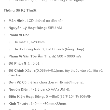
Có thể sử dụng trong môi trường khắc nghiệt.
Thông Số Kỹ Thuật:
Màn Hình:
LCD chữ số có đèn nền.
Nguyên Lý Hoạt Động:
SIÊU ÂM.
Phạm Vi Đo:
Hệ mét: 1,0-280mm.
Hệ đo lường Anh: 0,05-11,0 inch (bằng Thép).
Phạm Vi Vận Tốc Âm Thanh:
500 ~ 9000 m/s.
Độ Phân Giải:
0,01mm.
Độ Chính Xác:
±(0,05%H+0,1)mm, tùy thuộc vào vật liệu và
điều kiện.
Đơn Vị:
Có thể lựa chọn đơn vị Hệ mét/Imperial.
Nguồn Điện:
4×1,5 pin cỡ AAA (UM-4).
Điều Kiện Hoạt Động:
0-+45oC(32℉-104℉) 90%RH.
Kích Thước:
140mm×60mm×22mm.