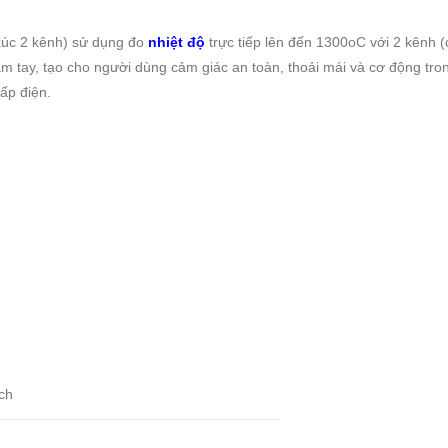
 xúc 2 kênh) sử dụng đo
nhiệt độ
trực tiếp lên đến 1300oC với 2 kênh (c
m tay, tạo cho người dùng cảm giác an toàn, thoải mái và cơ động tro
cấp điện.
ệch