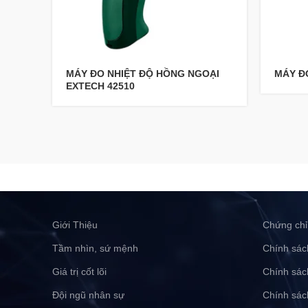
MÁY ĐO NHIỆT ĐỘ HỒNG NGOẠI
MÁY Đ
EXTECH 42510
Giới Thiệu
Chứng chỉ
Tầm nhìn, sứ mệnh
Chính sác
Giá trị cốt lõi
Chính sác
Đội ngũ nhân sự
Chính sác