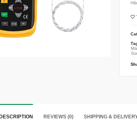
Hã
Ca
Ta
Máy
Sún
Sh
DESCRIPTION
REVIEWS (0)
SHIPPING & DELIVER