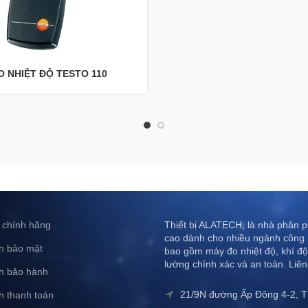
O NHIỆT ĐỘ TESTO 110
 chính hãng
Thiết bị ALATECH, là nhà phân ph
cao dành cho nhiều ngành công 
h bảo mật
bao gồm máy đo nhiệt độ, khí độ
lường chính xác và an toàn. Liên
h bảo hành
21/9N đường Ấp Đông 4-2, 
h thanh toán