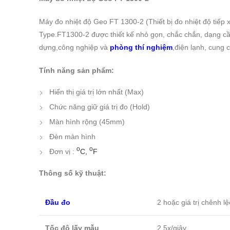
Máy đo nhiệt độ Geo FT 1300-2 (Thiết bị đo nhiệt độ tiếp
Type.FT1300-2 được thiết kế nhỏ gọn, chắc chắn, dạng cầ
dựng,công nghiệp và
phòng thí nghiệm
,điện lạnh, cung 
Tính năng sản phẩm:
Hiển thị giá trị lớn nhất (Max)
Chức năng giữ giá trị đo (Hold)
Màn hình rộng (45mm)
Đèn màn hình
o
o
Đơn vị :
C,
F
Thông số kỹ thuật:
Đầu đo
2 hoặc giá trị chênh l
Tốc độ lấy mẫu
2,5x/giây