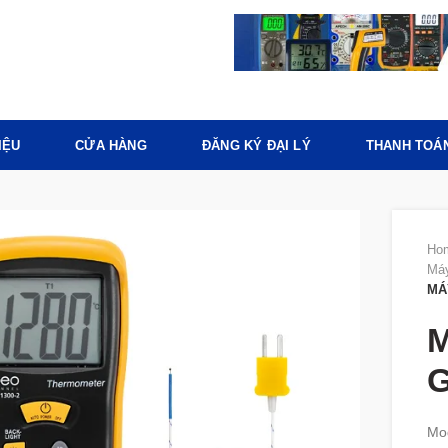
IỆU
CỬA HÀNG
ĐĂNG KÝ ĐẠI LÝ
THANH TOÁ
Ho
Máy
MÁ
M
G
Mod