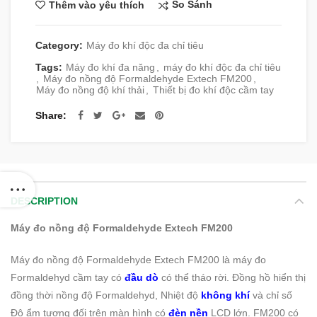
So Sánh
Thêm vào yêu thích
Category:
Máy đo khí độc đa chỉ tiêu
Tags:
Máy đo khí đa năng
,
máy đo khí độc đa chỉ tiêu
,
Máy đo nồng độ Formaldehyde Extech FM200
,
Máy đo nồng độ khí thải
,
Thiết bị đo khí độc cầm tay
Share
DESCRIPTION
Máy đo nồng độ Formaldehyde Extech FM200
Máy đo nồng độ Formaldehyde Extech FM200 là máy đo
Formaldehyd cầm tay có
đầu dò
có thể tháo rời. Đồng hồ hiển thị
đồng thời nồng độ Formaldehyd, Nhiệt độ
không khí
và chỉ số
Độ ẩm tương đối trên màn hình có
đèn nền
LCD lớn. FM200 có