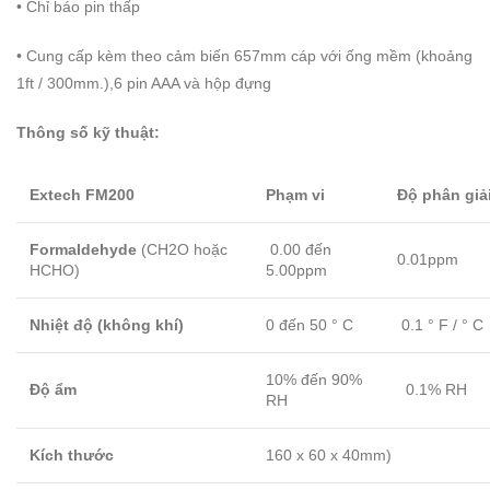
• Chỉ báo pin thấp
• Cung cấp kèm theo cảm biến 657mm cáp với ống mềm (khoảng
1ft / 300mm.),6 pin AAA và hộp đựng
Thông số kỹ thuật:
Extech FM200
Phạm vi
Độ phân giả
Formaldehyde
(CH2O hoặc
0.00 đến
0.01ppm
HCHO)
5.00ppm
Nhiệt độ (không khí)
0 đến 50 ° C
0.1 ° F / ° C
10% đến 90%
Độ ẩm
0.1% RH
RH
Kích thước
160 x 60 x 40mm)