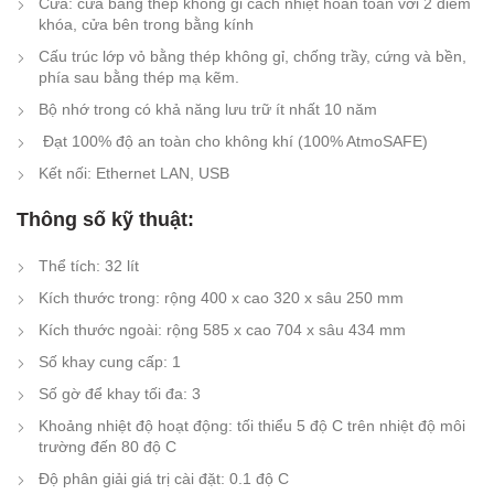
Cửa: cửa bằng thép không gỉ cách nhiệt hoàn toàn với 2 điểm
khóa, cửa bên trong bằng kính
Cấu trúc lớp vỏ bằng thép không gỉ, chống trầy, cứng và bền,
phía sau bằng thép mạ kẽm.
Bộ nhớ trong có khả năng lưu trữ ít nhất 10 năm
Đạt 100% độ an toàn cho không khí (100% AtmoSAFE)
Kết nối: Ethernet LAN, USB
Thông số kỹ thuật:
Thể tích: 32 lít
Kích thước trong: rộng 400 x cao 320 x sâu 250 mm
Kích thước ngoài: rộng 585 x cao 704 x sâu 434 mm
Số khay cung cấp: 1
Số gờ để khay tối đa: 3
Khoảng nhiệt độ hoạt động: tối thiểu 5 độ C trên nhiệt độ môi
trường đến 80 độ C
Độ phân giải giá trị cài đặt: 0.1 độ C