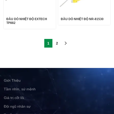
ĐẦU DÒ NHIỆT ĐỘ EXTECH
ĐẦU DÒ NHIỆT ĐỘ NR-81530
TP882
1
2
Giới Thiệu
Tầm nhìn, sứ mệnh
Giá trị cốt lõi
Đội ngũ nhân sự