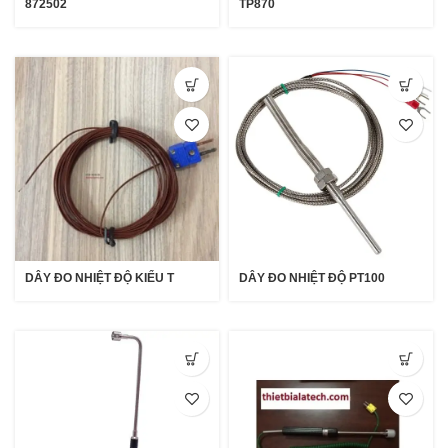
872502
TP870
DÂY ĐO NHIỆT ĐỘ KIỂU T
DÂY ĐO NHIỆT ĐỘ PT100