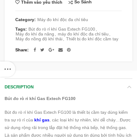
So Sánh
Thêm vào yêu thích
Category:
Máy đo khí độc đa chỉ tiêu
Tags:
Bút đo rò rỉ khí Gas Extech FG100
,
Máy đo khí đa năng
,
máy đo khí độc đa chỉ tiêu
,
Máy đo nồng độ khí thải
,
Thiết bị đo khí độc cầm tay
Share
DESCRIPTION
Bút đo rò rỉ khí Gas Extech FG100
Bút đo rò rỉ khí Gas Extech FG100 là thiết bị cầm tay dùng kiểm
tra sự rò rỉ của
khí gas
, các loại khí tự nhiên, khí dễ cháy…Được
sử dụng rộng rãi trong lắp đặt hệ thống nhà bếp, hệ thống gas.
Là sản phẩm được nhiều người sử dụng tin dùng bởi tính hữu ích