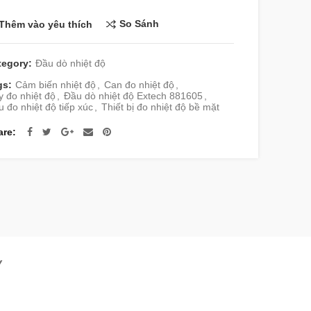
So Sánh
Thêm vào yêu thích
tegory:
Đầu dò nhiệt độ
gs:
Cảm biến nhiệt độ
,
Can đo nhiệt độ
,
 đo nhiệt độ
,
Đầu dò nhiệt độ Extech 881605
,
 đo nhiệt độ tiếp xúc
,
Thiết bị đo nhiệt độ bề mặt
are
Y