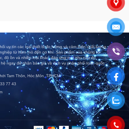
ối uy tín các loại thiết bị đo lường và cảm biến chất lượng
nghiệp từ hầm mỏ đến cơ khí. Sản phẩm của chúng tôi
c, độ ồn và nhiều loại khác, đáp ứng mọi nhu cầu đo
 hệ ngay để nhận báo giá và dịch vụ phân phối toàn quốc..
Thới Tam Thôn, Hóc Môn, TPHCM
33 77 43
om