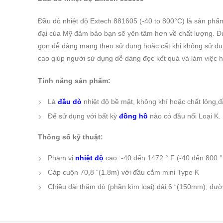
Đầu dò nhiệt độ Extech 881605 (-40 to 800°C) là sản phẩm được
đại của Mỹ đảm bảo bạn sẽ yên tâm hơn về chất lượng. Đượ
gọn dễ dàng mang theo sử dụng hoặc cất khi không sử dụng
cao giúp người sử dụng dễ dàng đọc kết quả và làm việ
Tính năng sản phẩm:
Là
đầu dò
nhiệt độ bề mặt, không khí hoặc chất lỏng,đầ
Để sử dụng với bất kỳ
đồng hồ
nào có đầu nối Loại K.
Thông số kỹ thuật:
Phạm vi
nhiệt độ
cao: -40 đến 1472 ° F (-40 đến 800 °
Cáp cuộn 70,8 “(1.8m) với đầu cắm mini Type K
Chiều dài thăm dò (phần kìm loại):dài 6 “(150mm); đườ