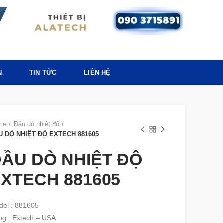
N
TIN TỨC
LIÊN HỆ
me
Đầu dò nhiệt độ
U DÒ NHIỆT ĐỘ EXTECH 881605
ẦU DÒ NHIỆT ĐỘ
XTECH 881605
el : 881605
g : Extech – USA