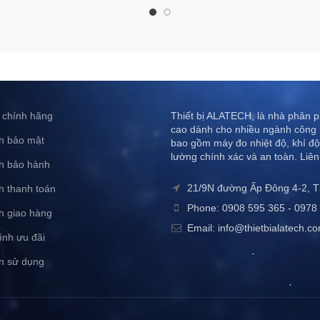
 chính hãng
Thiết bị ALATECH, là nhà phân ph
cao dành cho nhiều ngành công 
h bảo mật
bao gồm máy đo nhiệt độ, khí độ
lường chính xác và an toàn. Liên
h bảo hành
21/9N đường Ấp Đông 4-2, 
h thanh toán
Phone: 0908 595 365 - 0978 
h giao hàng
Email: info@thietbialatech.c
ình ưu đãi
n sử dụng