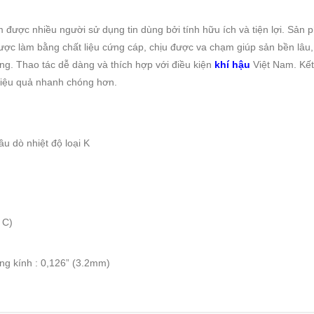
 nhiều người sử dụng tin dùng bởi tính hữu ích và tiện lợi. Sả
c làm bằng chất liệu cứng cáp, chịu được va chạm giúp sản bền lâu, 
. Thao tác dễ dàng và thích hợp với điều kiện
khí hậu
Việt Nam. Kết 
c hiệu quả nhanh chóng hơn.
u dò nhiệt độ loại K
 C)
ng kính : 0,126” (3.2mm)