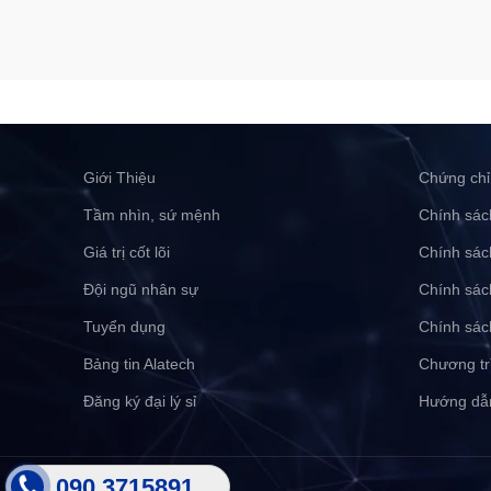
Giới Thiệu
Chứng chỉ
Tầm nhìn, sứ mệnh
Chính sác
Giá trị cốt lõi
Chính sác
Đội ngũ nhân sự
Chính sác
Tuyển dụng
Chính sác
Bảng tin Alatech
Chương tr
Đăng ký đại lý sỉ
Hướng dẫ
090 3715891