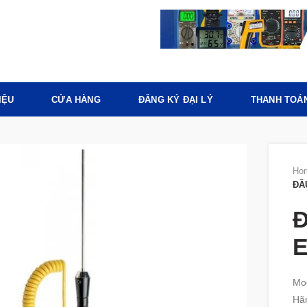
IỆU
CỬA HÀNG
ĐĂNG KÝ ĐẠI LÝ
THANH TOÁ
Ho
ĐẦ
Đ
E
Mod
Hãn