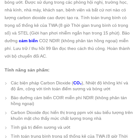
bóng ướt. Được sử dụng trong các phòng hội nghị, trường học,
nhà kính, nhà máy, khách sạn, bệnh viện và bất cứ nơi nào có
lượng carbon dioxide cao được tạo ra. Tính toán trung bình có
trọng số thống kê của TWA (8 giờ Thời gian trung bình có trọng
số) và STEL (Giới hạn phơi nhiễm ngắn hạn trong 15 phút). Bảo
dưỡng
cảm biến
CO2 NDIR (không phân tán hồng ngoại) miễn
phí. Lưu trữ / thu hồi 99 lần đọc theo cách thủ công. Hoàn thành
với bộ chuyển đổi AC.
Tính năng sản phẩm:
Các biện pháp Carbon Dioxide (
CO₂
), Nhiệt độ không khí và
độ ẩm, cộng với tính toán điểm sương và bóng ướt
Bảo dưỡng cảm biến COIR miễn phí NDIR (không phân tán
hồng ngoại)
Carbon Dioxide đọc hiển thị trong ppm với sáu biểu tượng trên
khuôn mặt cho thấy mức chất lượng trong nhà
Tính giá trị điểm sương và ướt
Tính toán trung bình trọng số thống kê của TWA (8 giờ Thời