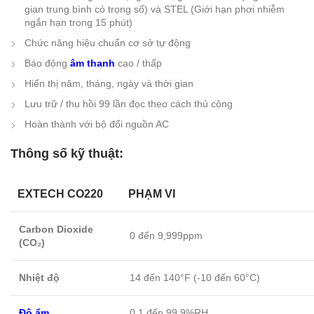
gian trung bình có trọng số) và STEL (Giới hạn phơi nhiễm
ngắn hạn trong 15 phút)
Chức năng hiệu chuẩn cơ sở tự động
Báo động
âm thanh
cao / thấp
Hiển thị năm, tháng, ngày và thời gian
Lưu trữ / thu hồi 99 lần đọc theo cách thủ công
Hoàn thành với bộ đổi nguồn AC
Thông số kỹ thuật:
EXTECH CO220
PHẠM VI
Carbon Dioxide
0 đến 9,999ppm
(CO₂)
Nhiệt độ
14 đến 140°F (-10 đến 60°C)
Độ ẩm
0.1 đến 99.9%RH