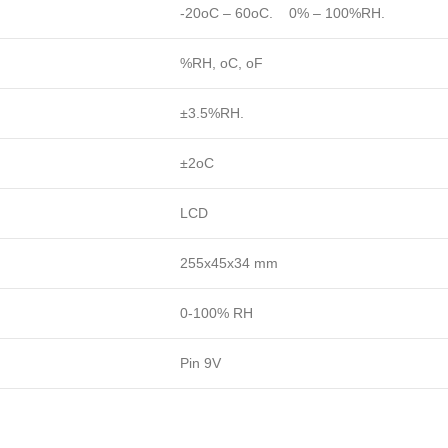
-20oC – 60oC. 0% – 100%RH.
%RH, oC, oF
±3.5%RH.
±2oC
LCD
255x45x34 mm
0-100% RH
Pin 9V