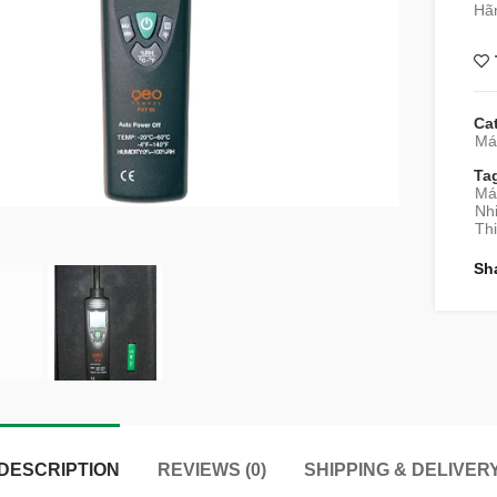
Hã
Ca
Máy
Ta
Má
Nhi
Thi
Sh
DESCRIPTION
REVIEWS (0)
SHIPPING & DELIVER