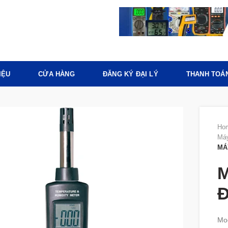
IỆU
CỬA HÀNG
ĐĂNG KÝ ĐẠI LÝ
THANH TOÁ
Ho
Máy
MÁ
M
Đ
Mo