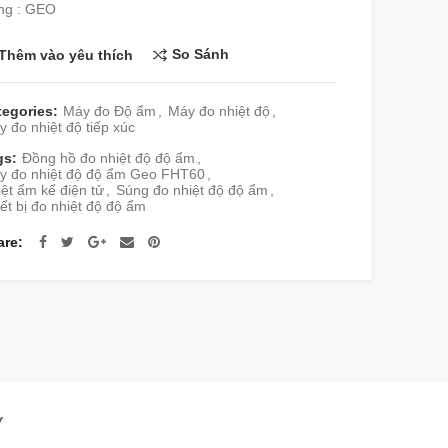
ng : GEO
So Sánh
Thêm vào yêu thích
tegories:
Máy đo Độ ẩm
,
Máy đo nhiệt độ
,
 đo nhiệt độ tiếp xúc
gs:
Đồng hồ đo nhiệt độ độ ẩm
,
y đo nhiệt độ độ ẩm Geo FHT60
,
ệt ẩm kế điện tử
,
Súng đo nhiệt độ độ ẩm
,
ết bị đo nhiệt độ độ ẩm
are
Y