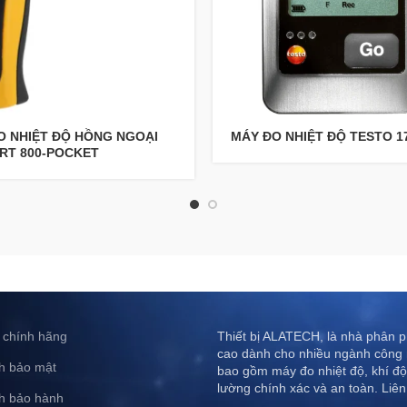
O NHIỆT ĐỘ HỒNG NGOẠI
MÁY ĐO NHIỆT ĐỘ TESTO 1
IRT 800-POCKET
 chính hãng
Thiết bị ALATECH, là nhà phân ph
cao dành cho nhiều ngành công 
h bảo mật
bao gồm máy đo nhiệt độ, khí độ
lường chính xác và an toàn. Liên
h bảo hành