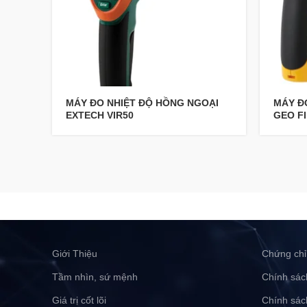
MÁY ĐO NHIỆT ĐỘ HỒNG NGOẠI
MÁY Đ
EXTECH VIR50
GEO F
Giới Thiệu
Chứng chỉ
Tầm nhìn, sứ mệnh
Chính sác
Giá trị cốt lõi
Chính sác