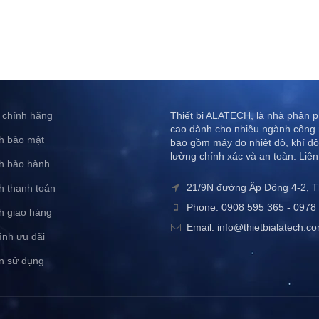
 chính hãng
Thiết bị ALATECH, là nhà phân ph
cao dành cho nhiều ngành công 
h bảo mật
bao gồm máy đo nhiệt độ, khí độ
lường chính xác và an toàn. Liên
h bảo hành
21/9N đường Ấp Đông 4-2, 
h thanh toán
Phone: 0908 595 365 - 0978 
h giao hàng
Email: info@thietbialatech.c
ình ưu đãi
n sử dụng