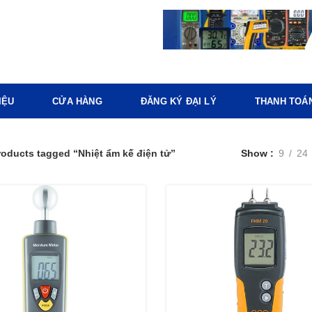
IỆU
CỬA HÀNG
ĐĂNG KÝ ĐẠI LÝ
THANH TOÁ
roducts tagged “Nhiệt ẩm kế điện tử”
Show
9
24