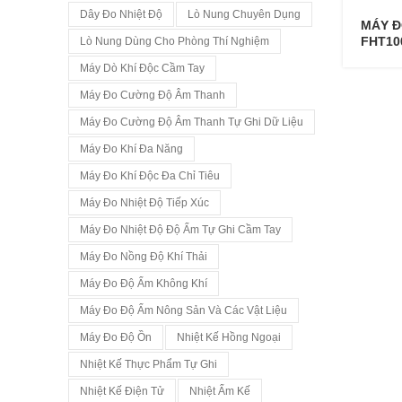
Dây Đo Nhiệt Độ
Lò Nung Chuyên Dụng
MÁY Đ
FHT10
Lò Nung Dùng Cho Phòng Thí Nghiệm
Máy Dò Khí Độc Cầm Tay
Máy Đo Cường Độ Âm Thanh
Máy Đo Cường Độ Âm Thanh Tự Ghi Dữ Liệu
Máy Đo Khí Đa Năng
Máy Đo Khí Độc Đa Chỉ Tiêu
Máy Đo Nhiệt Độ Tiếp Xúc
Máy Đo Nhiệt Độ Độ Ẩm Tự Ghi Cầm Tay
Máy Đo Nồng Độ Khí Thải
Máy Đo Độ Ẩm Không Khí
Máy Đo Độ Ẩm Nông Sản Và Các Vật Liệu
Máy Đo Độ Ồn
Nhiệt Kế Hồng Ngoại
Nhiệt Kế Thực Phẩm Tự Ghi
Nhiệt Kế Điện Tử
Nhiệt Ẩm Kế