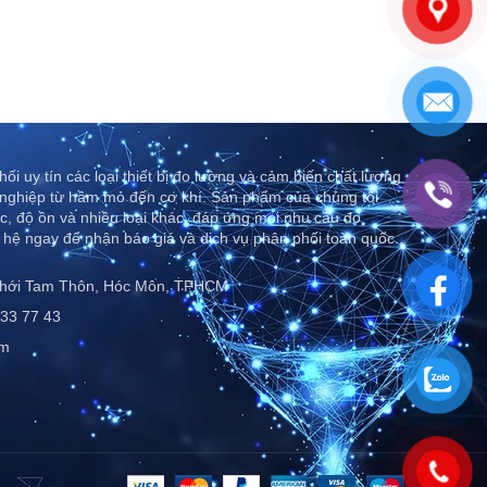
ối uy tín các loại thiết bị đo lường và cảm biến chất lượng
nghiệp từ hầm mỏ đến cơ khí. Sản phẩm của chúng tôi
c, độ ồn và nhiều loại khác, đáp ứng mọi nhu cầu đo
 hệ ngay để nhận báo giá và dịch vụ phân phối toàn quốc..
Thới Tam Thôn, Hóc Môn, TPHCM
33 77 43
om