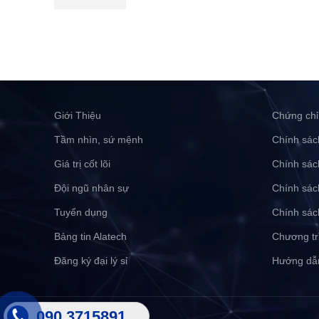
Giới Thiệu
Chứng chỉ
Tầm nhìn, sứ mệnh
Chính sác
Giá trị cốt lõi
Chính sác
Đội ngũ nhân sự
Chính sác
Tuyển dụng
Chính sác
Bảng tin Alatech
Chương tr
Đăng ký đại lý sỉ
Hướng dẫ
090 3715891