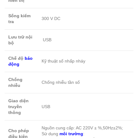
hiển thị
Sống kiểm
300 V DC
tra
Lưu trữ nội
USB
bộ
Chế độ
báo
Kỹ thuật số nhấp nháy
động
Chống
Chống nhiễu tần số
nhiễu
Giao diện
truyền
USB
thông
Nguồn cung cấp: AC 220V ± %,50Hz±2%;
Cho phép
Sử dụng
môi trường
:
điều kiện