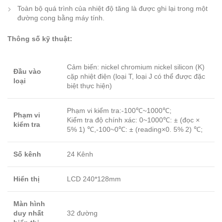
Toàn bộ quá trình của nhiệt độ tăng là được ghi lại trong một
đường cong bằng máy tính.
Thông số kỹ thuật:
Cảm biến: nickel chromium nickel silicon (K)
Đầu vào
cặp nhiệt điện (loại T, loại J có thể được đặc
loại
biệt thực hiện)
Phạm vi kiểm tra:-100℃~1000℃;
Phạm vi
Kiểm tra độ chính xác: 0~1000℃: ± (đọc ×
kiểm tra
5% 1) ℃,-100~0℃: ± (reading×0. 5% 2) ℃;
Số kênh
24 Kênh
Hiển thị
LCD 240*128mm
Màn hình
duy nhất
32 đường