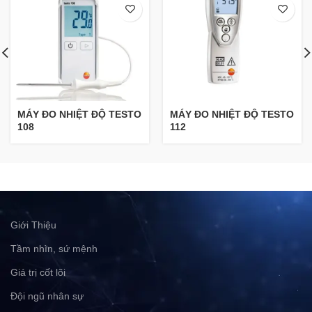
MÁY ĐO NHIỆT ĐỘ TESTO
MÁY ĐO NHIỆT ĐỘ TESTO
108
112
Giới Thiệu
Tầm nhìn, sứ mệnh
Giá trị cốt lõi
Đội ngũ nhân sự