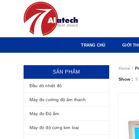
TRANG CHỦ
GIỚI TH
Home
P
SẢN PHẨM
Show
9
Đầu dò nhiệt độ
Máy đo cường độ âm thanh
Máy đo Độ ẩm
Máy đo độ cứng kim loại