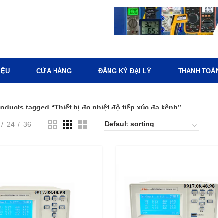
IỆU
CỬA HÀNG
ĐĂNG KÝ ĐẠI LÝ
THANH TOÁ
roducts tagged “Thiết bị đo nhiệt độ tiếp xúc đa kênh”
24
36