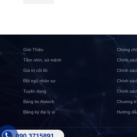
Giới Thiệu
Chứng chỉ
Tầm nhìn, sứ mệnh
Chính sác
Giá trị cốt lõi
Chính sác
Đội ngũ nhân sự
Chính sác
Tuyển dụng
Chính sác
Bảng tin Alatech
Chương tr
Đăng ký đại lý sỉ
Hướng dẫ
090 3715891