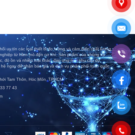
ối uy tín các loại thiết bị đo lường và cảm biến chất lượng
nghiệp từ hầm mỏ đến cơ khí. Sản phẩm của chúng tôi
c, độ ồn và nhiều loại khác, đáp ứng mọi nhu cầu đo
 hệ ngay để nhận báo giá và dịch vụ phân phối toàn quốc..
Thới Tam Thôn, Hóc Môn, TPHCM
33 77 43
om