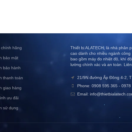
 chính hãng
Thiết bị ALATECH, là nhà phân ph
cao dành cho nhiều ngành công 
h bảo mật
bao gồm máy đo nhiệt độ, khí độ
lường chính xác và an toàn. Liên
h bảo hành
21/9N đường Ấp Đông 4-2, 
h thanh toán
Phone: 0908 595 365 - 0978 
h giao hàng
Email: info@thietbialatech.c
ình ưu đãi
n sử dụng