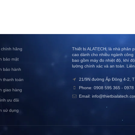
 chính hãng
Thiết bị ALATECH, là nhà phân ph
cao dành cho nhiều ngành công 
h bảo mật
bao gồm máy đo nhiệt độ, khí độ
lường chính xác và an toàn. Liên
h bảo hành
21/9N đường Ấp Đông 4-2, 
h thanh toán
Phone: 0908 595 365 - 0978 
h giao hàng
Email: info@thietbialatech.c
ình ưu đãi
n sử dụng