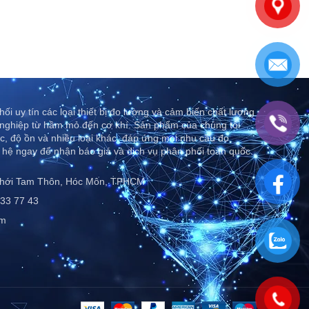
ối uy tín các loại thiết bị đo lường và cảm biến chất lượng
nghiệp từ hầm mỏ đến cơ khí. Sản phẩm của chúng tôi
c, độ ồn và nhiều loại khác, đáp ứng mọi nhu cầu đo
 hệ ngay để nhận báo giá và dịch vụ phân phối toàn quốc..
Thới Tam Thôn, Hóc Môn, TPHCM
33 77 43
om