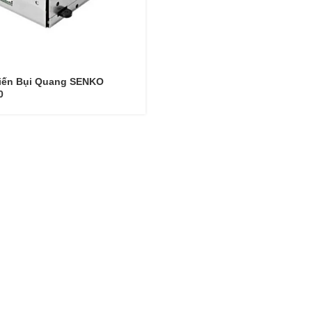
iến Bụi Quang SENKO
0