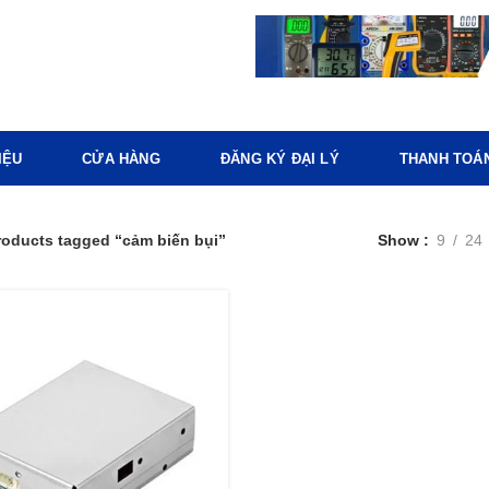
IỆU
CỬA HÀNG
ĐĂNG KÝ ĐẠI LÝ
THANH TOÁ
roducts tagged “cảm biến bụi”
Show
9
24