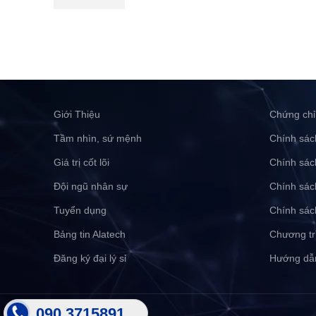
Giới Thiệu
Chứng chỉ
Tầm nhìn, sứ mệnh
Chính sác
Giá trị cốt lõi
Chính sác
Đội ngũ nhân sự
Chính sác
Tuyển dụng
Chính sác
Bảng tin Alatech
Chương tr
Đăng ký đại lý sỉ
Hướng dẫ
090 3715891