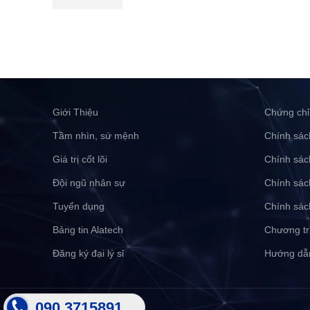
Giới Thiệu
Chứng chỉ
Tầm nhìn, sứ mệnh
Chính sác
Giá trị cốt lõi
Chính sác
Đội ngũ nhân sự
Chính sác
Tuyển dụng
Chính sác
Bảng tin Alatech
Chương tr
Đăng ký đại lý sỉ
Hướng dẫ
090 3715891