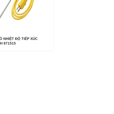
Ò NHIỆT ĐỘ TIẾP XÚC
H 871515