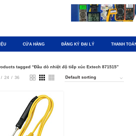
IỆU
CỬA HÀNG
ĐĂNG KÝ ĐẠI LÝ
THANH TOÁ
roducts tagged “Đầu dò nhiệt độ tiếp xúc Extech 871515”
24
36