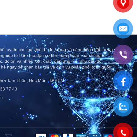
ối uy tín các loại thiết bị đo lường và cảm biến chất lượng
nghiệp từ hầm mỏ đến cơ khí. Sản phẩm của chúng tôi
c, độ ồn và nhiều loại khác, đáp ứng mọi nhu cầu đo
 hệ ngay để nhận báo giá và dịch vụ phân phối toàn quốc..
Thới Tam Thôn, Hóc Môn, TPHCM
33 77 43
om