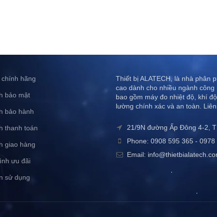
 chính hãng
Thiết bị ALATECH, là nhà phân ph
cao dành cho nhiều ngành công 
h bảo mật
bao gồm máy đo nhiệt độ, khí độ
lường chính xác và an toàn. Liên
h bảo hành
21/9N đường Ấp Đông 4-2, 
h thanh toán
Phone: 0908 595 365 - 0978 
h giao hàng
Email: info@thietbialatech.c
ình ưu đãi
n sử dụng