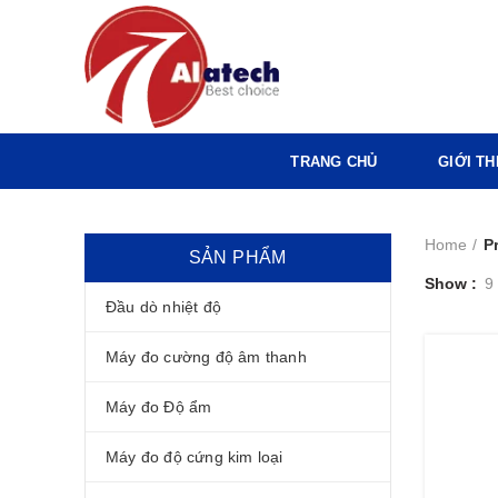
TRANG CHỦ
GIỚI TH
Home
P
SẢN PHẨM
Show
9
Đầu dò nhiệt độ
Máy đo cường độ âm thanh
Máy đo Độ ẩm
Máy đo độ cứng kim loại