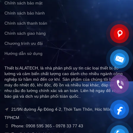
Chính sách bảo mật
Chính sách bảo hành
Chính sách thanh toán
Chính sách giao hàng
Chương trình ưu đãi
Hướng dẫn sử dụng
Thiết bị ALATECH, là nhà phân phối uy tín các loại thiết bị đo
lường và cảm biến chất lượng cao dành cho nhiều ngành công
nghiệp từ hầm mỏ đến cơ khí. Sản phẩm của chúng tôi bao gồm
máy đo nhiệt độ, khí độc, độ ồn và nhiều loại khác, đáp ứng mọi
nhu cầu đo lường chính xác và an toàn. Liên hệ ngay để nhận
báo giá và dịch vụ phân phối toàn quốc..
21/9N đường Ấp Đông 4-2, Thới Tam Thôn, Hóc Môn,
TPHCM
Phone: 0908 595 365 - 0978 33 77 43